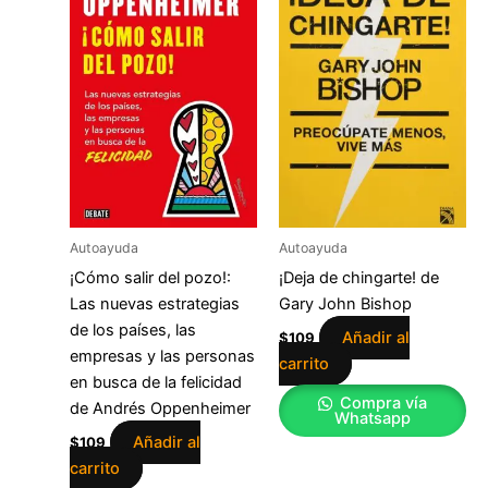
Autoayuda
Autoayuda
¡Cómo salir del pozo!:
¡Deja de chingarte! de
Las nuevas estrategias
Gary John Bishop
de los países, las
Añadir al
$
109
empresas y las personas
carrito
en busca de la felicidad
Compra vía
de Andrés Oppenheimer
Whatsapp
Añadir al
$
109
carrito