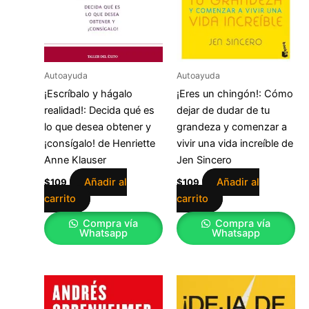
Autoayuda
Autoayuda
¡Escríbalo y hágalo
¡Eres un chingón!: Cómo
realidad!: Decida qué es
dejar de dudar de tu
lo que desea obtener y
grandeza y comenzar a
¡consígalo! de Henriette
vivir una vida increíble de
Anne Klauser
Jen Sincero
Añadir al
Añadir al
$
109
$
109
carrito
carrito
Compra vía
Compra vía
Whatsapp
Whatsapp