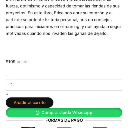
fuerza, optimismo y capacidad de tomar las riendas de sus
proyectos. En este libro, Erica nos abre su corazón y a
partir de su potente historia personal, nos da consejos
prácticos para iniciarnos en el
running
, y nos ayuda a seguir
motivadas cuando nos invaden las ganas de dejarlo.
$
109
pesos
Corro
-
y
soy
mujer
+
de
Añadir al carrito
Erica
Sánchez
Compra rápida Whastapp
cantidad
FORMAS DE PAGO