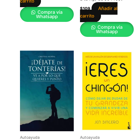
carrito
Añadir al
$
109
Compra vía
carrito
Whatsapp
Compra vía
Whatsapp
Autoayuda
Autoayuda