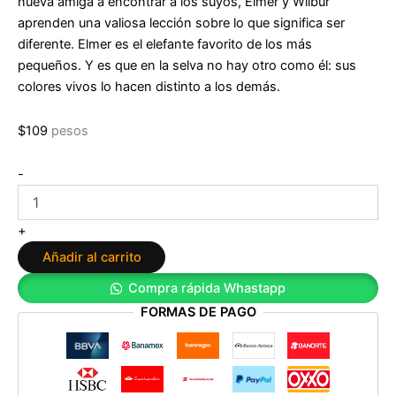
nueva amiga a encontrar a los suyos, Elmer y Wilbur
aprenden una valiosa lección sobre lo que significa ser
diferente. Elmer es el elefante favorito de los más
pequeños. Y es que en la selva no hay otro como él: sus
colores vivos lo hacen distinto a los demás.
$
109
pesos
¡Tomate
-
un
respiro!:
Mindfulness
+
de
Añadir al carrito
Mario
Alonso
Compra rápida Whastapp
Puig
FORMAS DE PAGO
cantidad