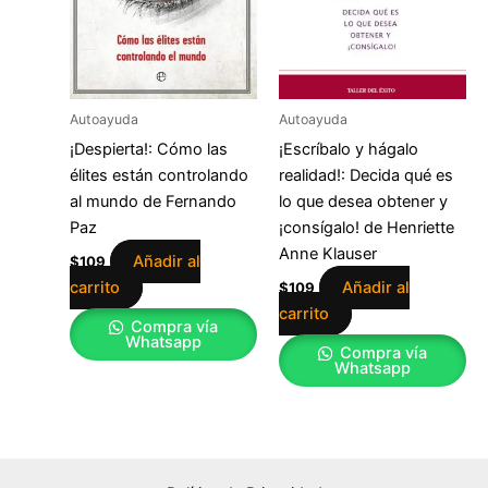
Autoayuda
Autoayuda
¡Despierta!: Cómo las
¡Escríbalo y hágalo
élites están controlando
realidad!: Decida qué es
al mundo de Fernando
lo que desea obtener y
Paz
¡consígalo! de Henriette
Anne Klauser
Añadir al
$
109
carrito
Añadir al
$
109
carrito
Compra vía
Whatsapp
Compra vía
Whatsapp