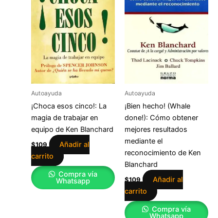
Autoayuda
Autoayuda
¡Choca esos cinco!: La
¡Bien hecho! (Whale
magia de trabajar en
done!): Cómo obtener
equipo de Ken Blanchard
mejores resultados
mediante el
Añadir al
$
109
reconocimiento de Ken
carrito
Blanchard
Compra vía
Añadir al
$
109
Whatsapp
carrito
Compra vía
Whatsapp