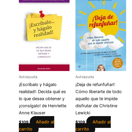
Autoayuda
Autoayuda
¡Escríbalo y hágalo
¡Deja de refunfuñar!:
realidad!: Decida qué es
Cómo liberarte de todo
lo que desea obtener y
aquello que te impide
¡consígalo! de Henriette
disfrutar de Christine
Anne Klauser
Lewicki
Añadir al
Añadir al
$
109
$
109
carrito
carrito