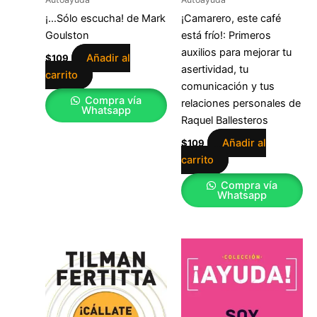
¡…Sólo escucha! de Mark
¡Camarero, este café
Goulston
está frío!: Primeros
auxilios para mejorar tu
Añadir al
$
109
asertividad, tu
carrito
comunicación y tus
Compra vía
relaciones personales de
Whatsapp
Raquel Ballesteros
Añadir al
$
109
carrito
Compra vía
Whatsapp