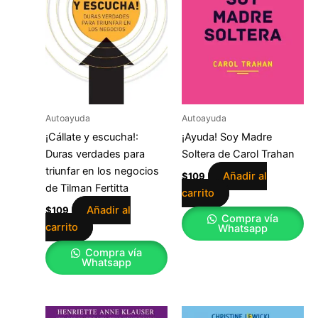
Autoayuda
Autoayuda
¡Cállate y escucha!:
¡Ayuda! Soy Madre
Duras verdades para
Soltera de Carol Trahan
triunfar en los negocios
Añadir al
$
109
de Tilman Fertitta
carrito
Añadir al
$
109
Compra vía
carrito
Whatsapp
Compra vía
Whatsapp