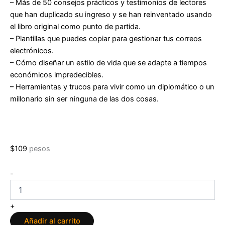
– Más de 50 consejos prácticos y testimonios de lectores
que han duplicado su ingreso y se han reinventado usando
el libro original como punto de partida.
– Plantillas que puedes copiar para gestionar tus correos
electrónicos.
– Cómo diseñar un estilo de vida que se adapte a tiempos
económicos impredecibles.
– Herramientas y trucos para vivir como un diplomático o un
millonario sin ser ninguna de las dos cosas.
$
109
pesos
La
-
semana
laboral
de
+
4
Añadir al carrito
horas