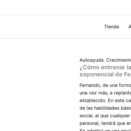
aprender
de
forma
exponencial
de
Tienda
A
Fernando
Botella
cantidad
Autoayuda
,
Crecimient
¿Cómo entrenar l
exponencial de Fe
Fernando, de una forma
una vez más, a replant
establecido. En este ca
de las habilidades bás
social, al que cualquie
personal, tendrá que en
Se adentra en una nov