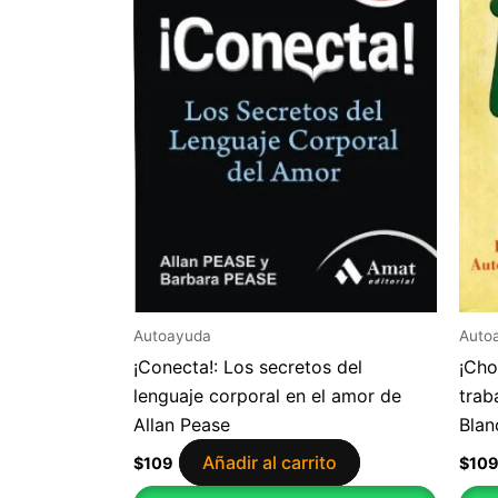
Autoayuda
Auto
¡Conecta!: Los secretos del
¡Cho
lenguaje corporal en el amor de
trab
Allan Pease
Blan
Añadir al carrito
$
109
$
10