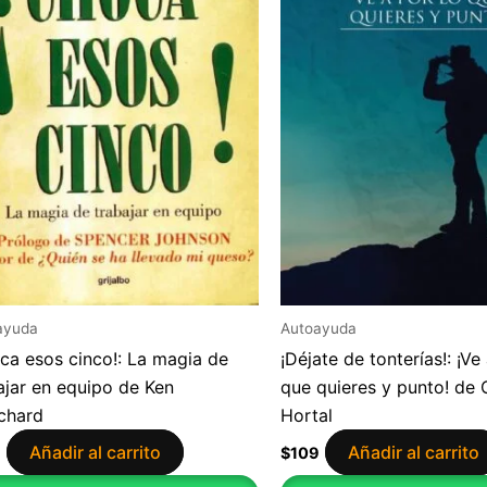
ayuda
Autoayuda
ca esos cinco!: La magia de
¡Déjate de tonterías!: ¡Ve
ajar en equipo de Ken
que quieres y punto! de C
chard
Hortal
Añadir al carrito
Añadir al carrito
9
$
109