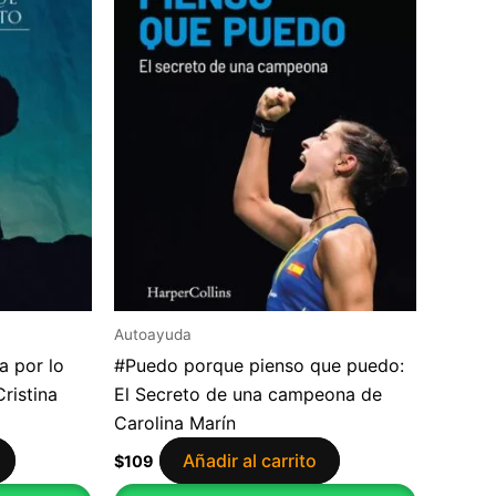
Autoayuda
 a por lo
#Puedo porque pienso que puedo:
ristina
El Secreto de una campeona de
Carolina Marín
Añadir al carrito
$
109