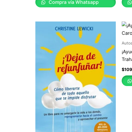
Compra vía Whatsapp
Auto
¡Ayu
Trah
$
10