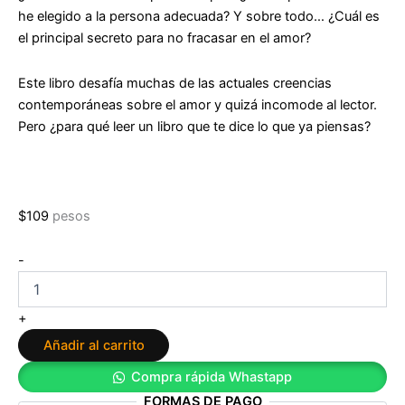
he elegido a la persona adecuada? Y sobre todo… ¿Cuál es
el principal secreto para no fracasar en el amor?
Este libro desafía muchas de las actuales creencias
contemporáneas sobre el amor y quizá incomode al lector.
Pero ¿para qué leer un libro que te dice lo que ya piensas?
$
109
pesos
Por
-
qué
otros
van
+
a
Añadir al carrito
fracasar
en
Compra rápida Whastapp
el
FORMAS DE PAGO
amor...