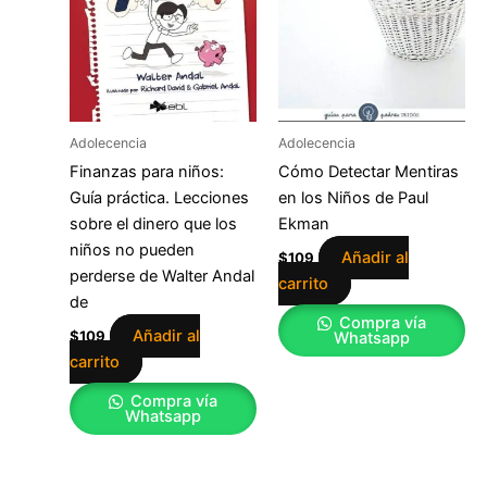
Adolecencia
Adolecencia
Finanzas para niños:
Cómo Detectar Mentiras
Guía práctica. Lecciones
en los Niños de Paul
sobre el dinero que los
Ekman
niños no pueden
Añadir al
$
109
perderse de Walter Andal
carrito
de
Compra vía
Añadir al
$
109
Whatsapp
carrito
Compra vía
Whatsapp