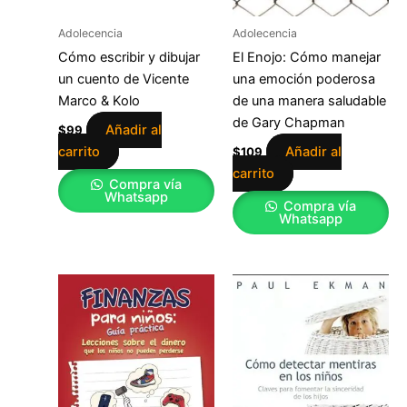
Adolecencia
Adolecencia
Cómo escribir y dibujar
El Enojo: Cómo manejar
un cuento de Vicente
una emoción poderosa
Marco & Kolo
de una manera saludable
de Gary Chapman
Añadir al
$
99
carrito
Añadir al
$
109
carrito
Compra vía
Whatsapp
Compra vía
Whatsapp