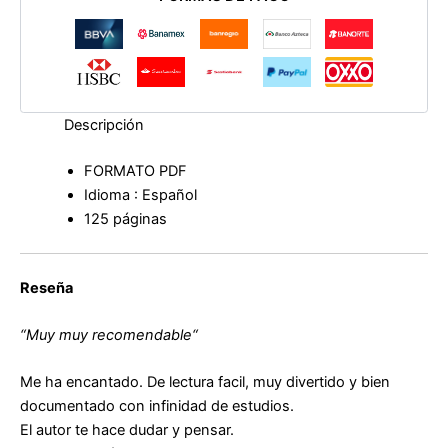
pero
tú
NO
de
Miguel
Ángel
Descripción
Martín
Cárdaba
FORMATO PDF
cantidad
Idioma : Español
125 páginas
Reseña
“
Muy muy recomendable
“
Me ha encantado. De lectura facil, muy divertido y bien
documentado con infinidad de estudios.
El autor te hace dudar y pensar.