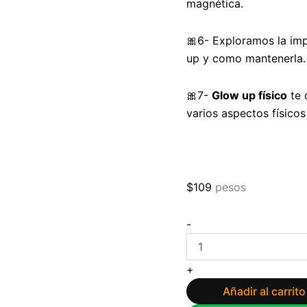
magnética.
🎀6- Exploramos la im
up y como mantenerla.
🎀7-
Glow up físico
te 
varios aspectos físicos
$
109
pesos
Manual
-
Glow
up
de
+
esa
chica
Añadir al carrito
de