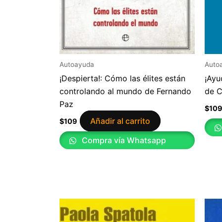
Autoayuda
Auto
¡Despierta!: Cómo las élites están
¡Ayu
controlando al mundo de Fernando
de C
Paz
$
10
Añadir al carrito
$
109
Compra vía Whatsapp