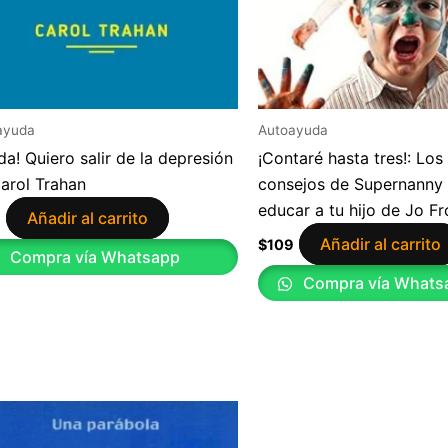
ayuda
Autoayuda
da! Quiero salir de la depresión
¡Contaré hasta tres!: Los
arol Trahan
consejos de Supernanny
educar a tu hijo de Jo Fr
Añadir al carrito
9
Añadir al carrito
$
109
Compra vía Whatsapp
Compra vía Whats