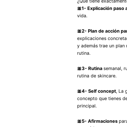
¿Qué tiene exactament
🎀1- Explicación paso 
vida.
🎀2- Plan de acción pa
explicaciones concreta
y además trae un plan
rutina.
🎀3- Rutina
semanal, ru
rutina de skincare.
🎀4- Self concept
, La 
concepto que tienes de
principal.
🎀5- Afirmaciones
par