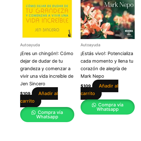
Autoayuda
Autoayuda
¡Eres un chingón!: Cómo
¡Estás vivo!: Potencializa
dejar de dudar de tu
cada momento y llena tu
grandeza y comenzar a
corazón de alegría de
vivir una vida increíble de
Mark Nepo
Jen Sincero
Añadir al
$
109
Añadir al
carrito
$
109
carrito
Compra vía
Whatsapp
Compra vía
Whatsapp