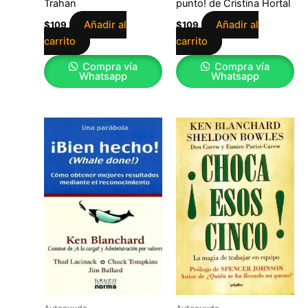
Trahan
punto! de Cristina Hortal
Añadir al
Añadir al
$
109
$
109
carrito
carrito
Compra vía
Compra vía
Whatsapp
Whatsapp