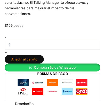
su entusiasmo, El Talking Manager te ofrece claves y
herramientas para mejorar el impacto de tus
conversaciones.
$
109
pesos
El
-
Talking
Manager.
Cómo
+
dirigir
Añadir al carrito
personas
a
Compra rápida Whastapp
través
FORMAS DE PAGO
de
conversaciones
de
Álvaro
González-
Alorda
cantidad
Descripción