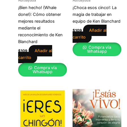
Autoayuda
Autoayuda
¡Bien hecho! (Whale
¡Choca esos cinco!: La
done!): Cómo obtener
magia de trabajar en
mejores resultados
equipo de Ken Blanchard
mediante el
Añadir al
$
109
reconocimiento de Ken
carrito
Blanchard
Compra vía
Añadir al
$
109
Whatsapp
carrito
Compra vía
Whatsapp