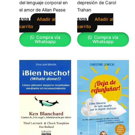
del lenguaje corporal en
depresión de Carol
el amor de Allan Pease
Trahan
Añadir al
Añadir al
$
109
$
109
carrito
carrito
Compra vía
Compra vía
Whatsapp
Whatsapp