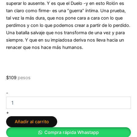
superar lo ausente. Y es que el Duelo -y en esto Rolón es
tan claro como firme- es una “guerra” íntima. Una prueba,
tal vez la más dura, que nos pone cara a cara con lo que
perdimos y con lo que podemos crear a partir de lo perdido.
Una batalla salvaje que nos transforma de una vez y para
siempre. Y que en su impiadosa deriva nos lleva hacia un
renacer que nos hace más humanos.
$
109
pesos
El
-
Duelo:
Cuando
El
+
dolor
Añadir al carrito
se
hace
Compra rápida Whastapp
carne