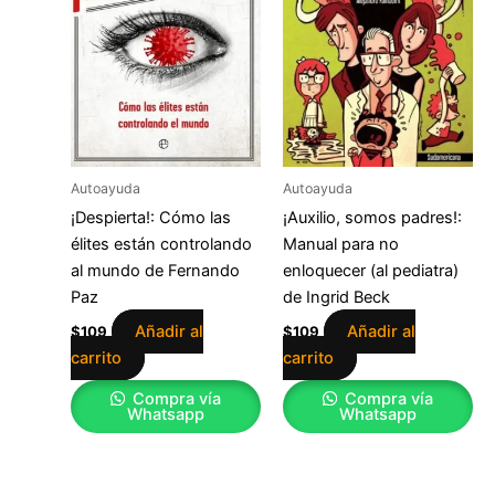
Autoayuda
Autoayuda
¡Despierta!: Cómo las
¡Auxilio, somos padres!:
élites están controlando
Manual para no
al mundo de Fernando
enloquecer (al pediatra)
Paz
de Ingrid Beck
Añadir al
Añadir al
$
109
$
109
carrito
carrito
Compra vía
Compra vía
Whatsapp
Whatsapp