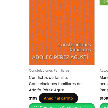
Constelaciones Familiares
Auto
Conflictos de familia:
Mand
Constelaciones familiares de
pers
Adolfo Pérez Agusti
Pari
Añadir al carrito
$
109
$
10
Compra vía Whatsapp