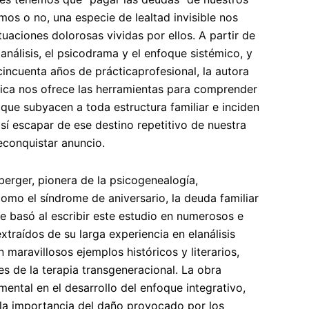
os o no, una especie de lealtad invisible nos
tuaciones dolorosas vividas por ellos. A partir de
oanálisis, el psicodrama y el enfoque sistémico, y
cincuenta años de prácticaprofesional, la autora
ica nos ofrece las herramientas para comprender
 que subyacen a toda estructura familiar e inciden
así escapar de ese destino repetitivo de nuestra
reconquistar anuncio.
erger, pionera de la psicogenealogía,
como el síndrome de aniversario, la deuda familiar
e basó al escribir este estudio en numerosos e
traídos de su larga experiencia en elanálisis
n maravillosos ejemplos históricos y literarios,
es de la terapia transgeneracional. La obra
mental en el desarrollo del enfoque integrativo,
 la importancia del daño provocado por los