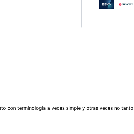
en
el
árbol
familiar
de
Anne
Ancelin
Schützenberger
cantidad
gusto con terminología a veces simple y otras veces no ta