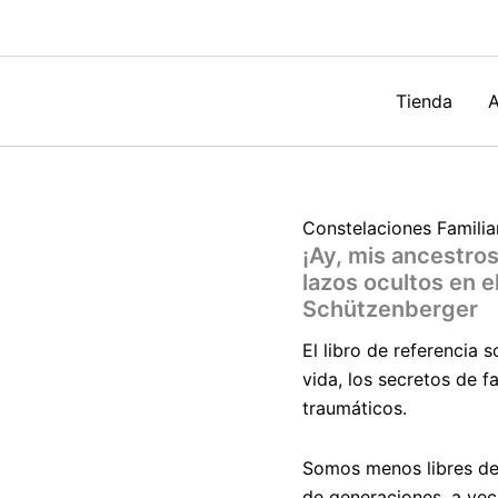
transgener
y
los
lazos
ocultos
Tienda
A
en
el
árbol
familiar
de
Constelaciones Familia
Anne
¡Ay, mis ancestros
Ancelin
Schützenbe
lazos ocultos en e
cantidad
Schützenberger
El libro de referencia 
vida, los secretos de f
traumáticos.
Somos menos libres de
de generaciones, a vec