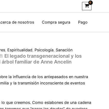
acional
cerca de nosotros
Compra segura
Pago
res
,
Espiritualidad
,
Psicología
,
Sanación
!: El legado transgeneracional y los
rger
l árbol familiar de Anne Ancelin
sobre la influencia de los antepasados en nuestra
amilia y la transmisión inconsciente de eventos
 lo que creemos. Como eslabones de una cadena
es tenemos que “pagar las deudas” de nuestros