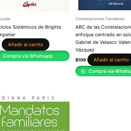
ayuda
Constelaciones Familiares
cicios Sistémicos de Brigitte
ABC de las Constelacion
mpetier
enfoque centrado en sol
Gabriel de Velasco Valen
Añadir al carrito
9
Vázquez
Compra vía Whatsapp
Añadir al carrito
$
109
Compra vía Whats