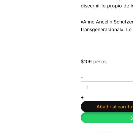
discernir lo propio de
«Anne Ancelin Schützen
transgeneracional». L
$
109
pesos
¡Ay,
-
mis
ancestros!:
El
+
legado
transgeneracional
Añadir al carrito
y
los
lazos
ocultos