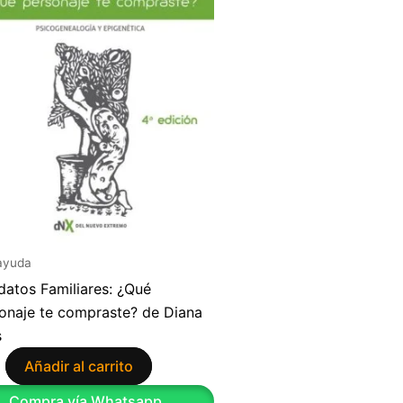
ayuda
atos Familiares: ¿Qué
onaje te compraste? de Diana
s
Añadir al carrito
9
Compra vía Whatsapp