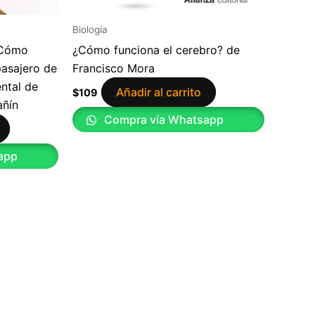
Biología
 Cómo
¿Cómo funciona el cerebro? de
pasajero de
Francisco Mora
ntal de
Añadir al carrito
$
109
añín
Compra vía Whatsapp
app