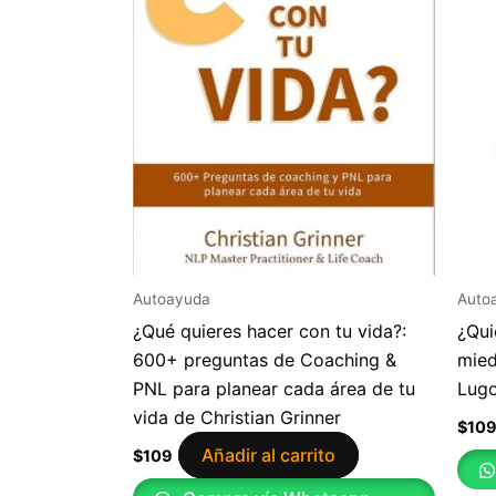
Autoayuda
Auto
¿Qué quieres hacer con tu vida?:
¿Qui
600+ preguntas de Coaching &
mied
PNL para planear cada área de tu
Lugo
vida de Christian Grinner
$
10
Añadir al carrito
$
109