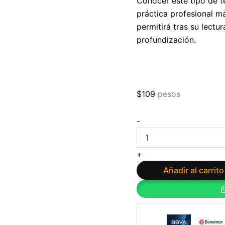
Conocer este tipo de t
práctica profesional m
permitirá tras su lectur
profundización.
$
109
pesos
50
-
técnicas
psicoterapéuticas
de
+
Leila
Nomen
Añadir al carrito
Martín
cantidad