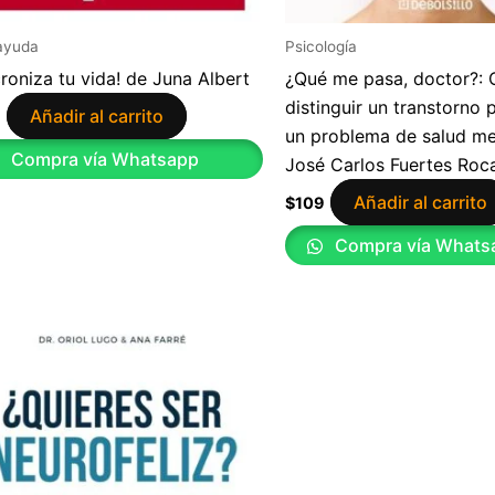
ayuda
Psicología
croniza tu vida! de Juna Albert
¿Qué me pasa, doctor?:
distinguir un transtorno 
Añadir al carrito
9
un problema de salud me
Compra vía Whatsapp
José Carlos Fuertes Roc
Añadir al carrito
$
109
Compra vía Whats