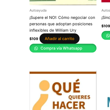
Autoayuda
Auto
¡Supere el NO!: Cómo negociar con
¡Sin
personas que adoptan posiciones
$
10
inflexibles de William Ury
Añadir al carrito
$
109
Compra vía Whatsapp