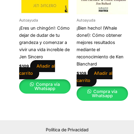
Autoayuda
Autoayuda
¡Eres un chingón!: Cómo
¡Bien hecho! (Whale
dejar de dudar de tu
done!): Cómo obtener
grandeza y comenzar a
mejores resultados
vivir una vida increíble de
mediante el
Jen Sincero
reconocimiento de Ken
Blanchard
Añadir al
$
109
carrito
Añadir al
$
109
carrito
Compra vía
Whatsapp
Compra vía
Whatsapp
Política de Privacidad