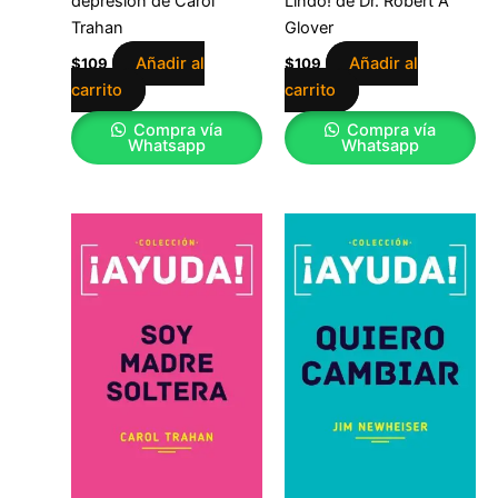
depresión de Carol
Lindo! de Dr. Robert A
Trahan
Glover
Añadir al
Añadir al
$
109
$
109
carrito
carrito
Compra vía
Compra vía
Whatsapp
Whatsapp