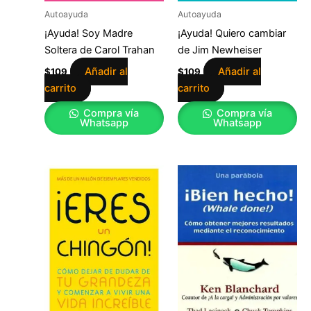
Autoayuda
Autoayuda
¡Ayuda! Soy Madre
¡Ayuda! Quiero cambiar
Soltera de Carol Trahan
de Jim Newheiser
Añadir al
Añadir al
$
109
$
109
carrito
carrito
Compra vía
Compra vía
Whatsapp
Whatsapp