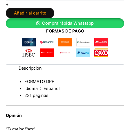
Descubre
+
las
Añadir al carrito
habilidades
sociales
Compra rápida Whastapp
y
FORMAS DE PAGO
emocionales
que
te
conducirán
al
éxito
personal
Descripción
de
Pau
FORMATO DPF
Forner
Idioma ‏ : ‎
Español
Navarro
cantidad
231 páginas
Opinión
“El mejor libro”