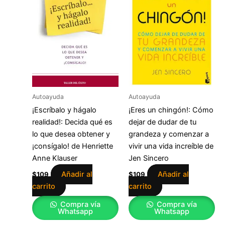
Autoayuda
Autoayuda
¡Escríbalo y hágalo
¡Eres un chingón!: Cómo
realidad!: Decida qué es
dejar de dudar de tu
lo que desea obtener y
grandeza y comenzar a
¡consígalo! de Henriette
vivir una vida increíble de
Anne Klauser
Jen Sincero
Añadir al
Añadir al
$
109
$
109
carrito
carrito
Compra vía
Compra vía
Whatsapp
Whatsapp