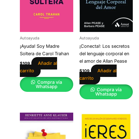
Autoayuda
Autoayuda
¡Ayuda! Soy Madre
¡Conecta!: Los secretos
Soltera de Carol Trahan
del lenguaje corporal en
el amor de Allan Pease
Añadir al
$
109
carrito
Añadir al
$
109
carrito
Compra vía
Whatsapp
Compra vía
Whatsapp