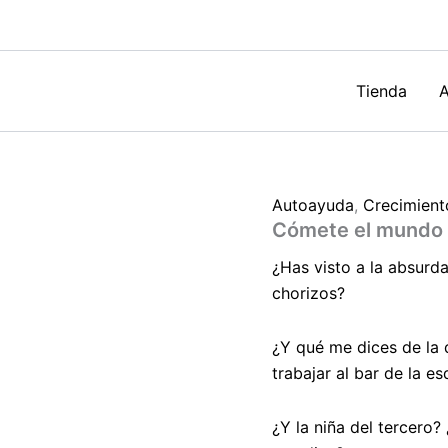
a
qué
sabe
de
Jessica
Tienda
A
Gómez
cantidad
Autoayuda
,
Crecimient
Cómete el mundo 
¿Has visto a la absurd
chorizos?
¿Y qué me dices de la 
trabajar al bar de la es
¿Y la niña del tercero?