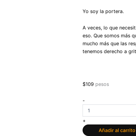
Yo soy la portera.
A veces, lo que neces
eso. Que somos más qu
mucho más que las res
tenemos derecho a grit
$
109
pesos
Cómete
-
el
mundo
y
+
dime
a
Añadir al carrito
qué