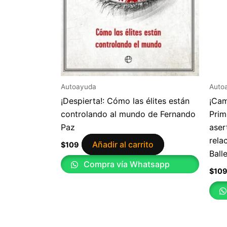
Autoayuda
Auto
¡Despierta!: Cómo las élites están
¡Cam
controlando al mundo de Fernando
Prim
Paz
aser
rela
Añadir al carrito
$
109
Ball
Compra vía Whatsapp
$
10