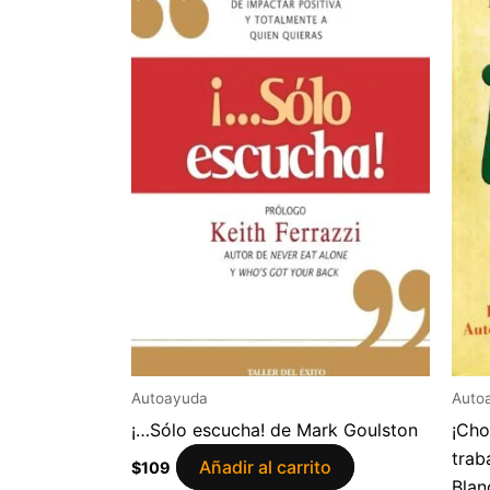
Autoayuda
Auto
¡…Sólo escucha! de Mark Goulston
¡Cho
trab
Añadir al carrito
$
109
Blan