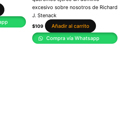
excesivo sobre nosotros de Richard
J. Stenack
app
Añadir al carrito
$
109
Compra vía Whatsapp