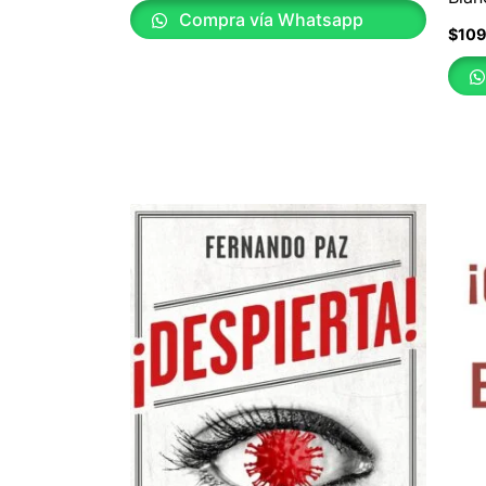
Compra vía Whatsapp
$
10