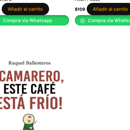
Añadir al carrito
Añadir al carrito
9
$
109
Compra vía Whatsapp
Compra vía Whats