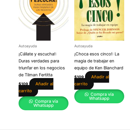
Autoayuda
Autoayuda
¡Cállate y escucha!:
¡Choca esos cinco!: La
Duras verdades para
magia de trabajar en
triunfar en los negocios
equipo de Ken Blanchard
de Tilman Fertitta
Añadir al
$
109
Añadir al
carrito
$
109
carrito
Compra vía
Whatsapp
Compra vía
Whatsapp