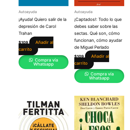
Autoayuda
Autoayuda
¡Ayuda! Quiero salir de la
¡Captados!: Todo lo que
depresión de Carol
debes saber sobre las
Trahan
sectas. Qué son, cómo
funcionan, cómo ayudar
Añadir al
$
109
de Miguel Perlado
carrito
Añadir al
$
109
Compra vía
carrito
Whatsapp
Compra vía
Whatsapp