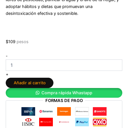
adoptar hábitos y dietas que promuevan una
desintoxicación efectiva y sostenible.
$
109
pesos
Vivir
-
cronicamente
sanos
de
+
Marcos
Añadir al carrito
Mazzuka
cantidad
Compra rápida Whastapp
FORMAS DE PAGO