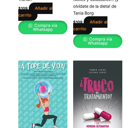
olvídate de la dieta! de
Añadir al
$
109
Tania Borg
carrito
Añadir al
$
109
Compra vía
carrito
Whatsapp
Compra vía
Whatsapp