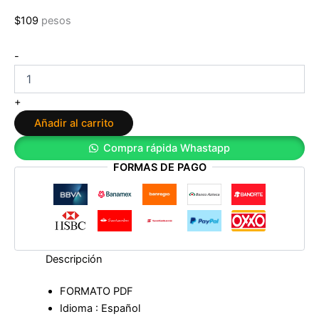
$
109
pesos
¿Qué
-
comes?:
Ciencia
y
+
conciencia
Añadir al carrito
para
resistir
Compra rápida Whastapp
de
FORMAS DE PAGO
Miguel
Ángel
Martínez-
González
cantidad
Descripción
FORMATO PDF
Idioma : Español