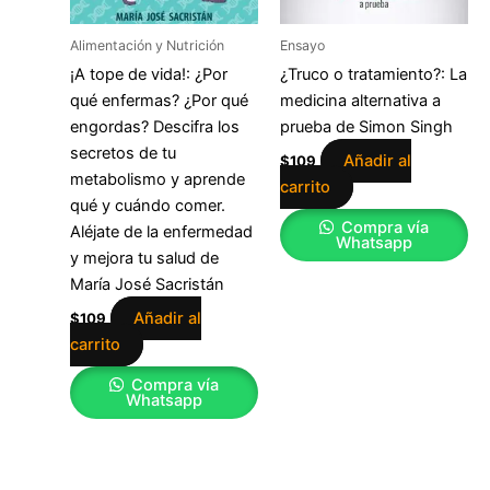
Alimentación y Nutrición
Ensayo
¡A tope de vida!: ¿Por
¿Truco o tratamiento?: La
qué enfermas? ¿Por qué
medicina alternativa a
engordas? Descifra los
prueba de Simon Singh
secretos de tu
Añadir al
$
109
metabolismo y aprende
carrito
qué y cuándo comer.
Compra vía
Aléjate de la enfermedad
Whatsapp
y mejora tu salud de
María José Sacristán
Añadir al
$
109
carrito
Compra vía
Whatsapp