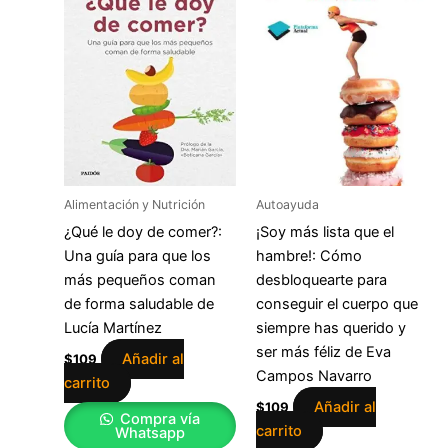
Alimentación y Nutrición
Autoayuda
¿Qué le doy de comer?:
¡Soy más lista que el
Una guía para que los
hambre!: Cómo
más pequeños coman
desbloquearte para
de forma saludable de
conseguir el cuerpo que
Lucía Martínez
siempre has querido y
ser más féliz de Eva
Añadir al
$
109
Campos Navarro
carrito
Añadir al
$
109
Compra vía
carrito
Whatsapp