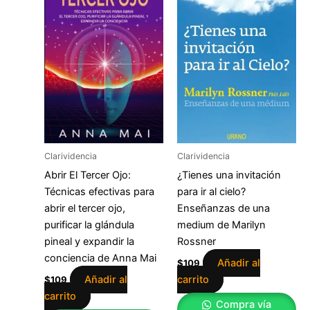
Clarividencia
Clarividencia
Abrir El Tercer Ojo:
¿Tienes una invitación
Técnicas efectivas para
para ir al cielo?
abrir el tercer ojo,
Enseñanzas de una
purificar la glándula
medium de Marilyn
pineal y expandir la
Rossner
conciencia de Anna Mai
Añadir al
$
109
Añadir al
carrito
$
109
carrito
Compra vía