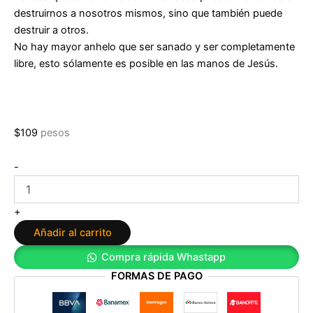
destruirnos a nosotros mismos, sino que también puede
destruir a otros.
No hay mayor anhelo que ser sanado y ser completamente
libre, esto sólamente es posible en las manos de Jesús.
$
109
pesos
Sanando
-
Heridas
de
Lisney
+
de
Añadir al carrito
Font
cantidad
Compra rápida Whastapp
FORMAS DE PAGO