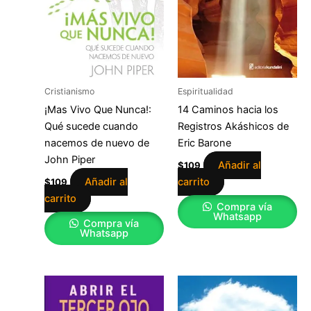
Cristianismo
Espiritualidad
¡Mas Vivo Que Nunca!:
14 Caminos hacia los
Qué sucede cuando
Registros Akáshicos de
nacemos de nuevo de
Eric Barone
John Piper
Añadir al
$
109
Añadir al
carrito
$
109
carrito
Compra vía
Whatsapp
Compra vía
Whatsapp