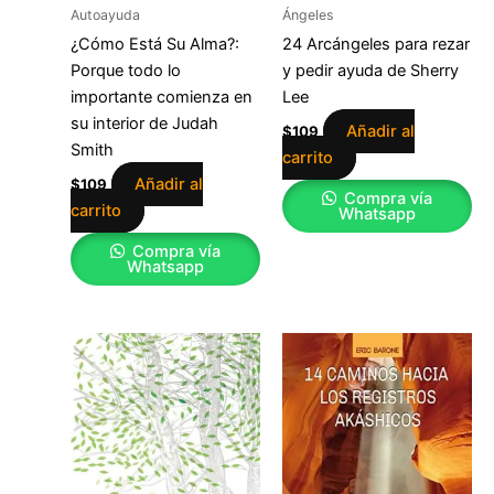
Autoayuda
Ángeles
¿Cómo Está Su Alma?:
24 Arcángeles para rezar
Porque todo lo
y pedir ayuda de Sherry
importante comienza en
Lee
su interior de Judah
Añadir al
$
109
Smith
carrito
Añadir al
$
109
Compra vía
carrito
Whatsapp
Compra vía
Whatsapp