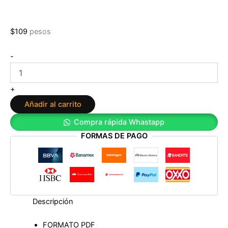
$
109
pesos
El
-
Rosario
de
José
+
Tadeo
Añadir al carrito
cantidad
Compra rápida Whastapp
FORMAS DE PAGO
Descripción
FORMATO PDF