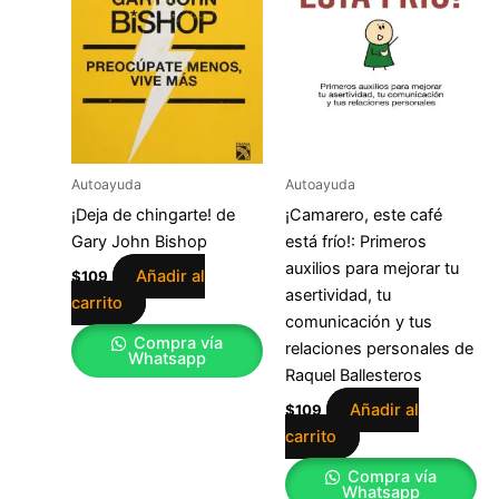
Autoayuda
Autoayuda
¡Deja de chingarte! de
¡Camarero, este café
Gary John Bishop
está frío!: Primeros
auxilios para mejorar tu
Añadir al
$
109
asertividad, tu
carrito
comunicación y tus
Compra vía
relaciones personales de
Whatsapp
Raquel Ballesteros
Añadir al
$
109
carrito
Compra vía
Whatsapp