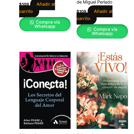
de Miguel Perlado
Añadir al
$
109
carrito
Añadir al
$
109
carrito
Compra vía
Whatsapp
Compra vía
Whatsapp