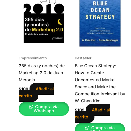
Emprendimiento
Bestseller
365 días (y noches) de
Blue Ocean Strategy:
Marketing 2.0 de Juan
How to Create
Merodio
Uncontested Market
Space and Make the
Añadir al
$
109
Competition Irrelevant by
carrito
W. Chan Kim
Compra vía
Añadir al
$
109
Whatsapp
carrito
Compra vía