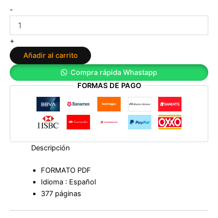
Publicidad
-
en
Facebook
e
+
Instagram:
Añadir al carrito
Curso
práctico
Compra rápida Whastapp
para
FORMAS DE PAGO
crear
anuncios
que
venden
de
Ana
Ivars
Descripción
cantidad
FORMATO PDF
Idioma : Español
377 páginas