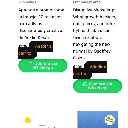
Autoayuda
Emprendimiento
Aprende a promocionar
Disruptive Marketing:
tu trabajo: 10 recursos
What growth hackers,
para artistas,
data punks, and other
diseñadores y creativos
hybrid thinkers can
de Austin Kleon
teach us about
navigating the new
Añadir al
$
109
normal by Geoffrey
carrito
Colon
Compra vía
Añadir al
$
109
Whatsapp
carrito
Compra vía
Whatsapp