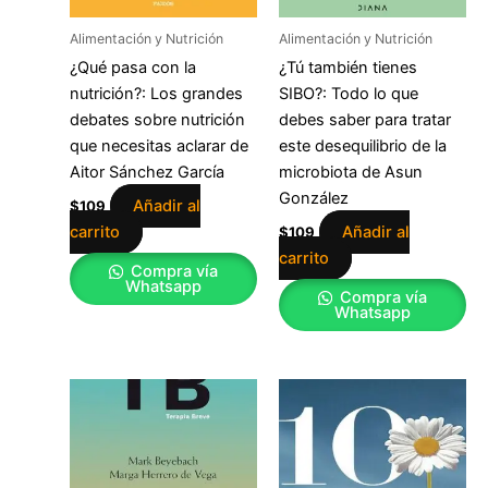
Alimentación y Nutrición
Alimentación y Nutrición
¿Qué pasa con la
¿Tú también tienes
nutrición?: Los grandes
SIBO?: Todo lo que
debates sobre nutrición
debes saber para tratar
que necesitas aclarar de
este desequilibrio de la
Aitor Sánchez García
microbiota de Asun
González
Añadir al
$
109
carrito
Añadir al
$
109
carrito
Compra vía
Whatsapp
Compra vía
Whatsapp