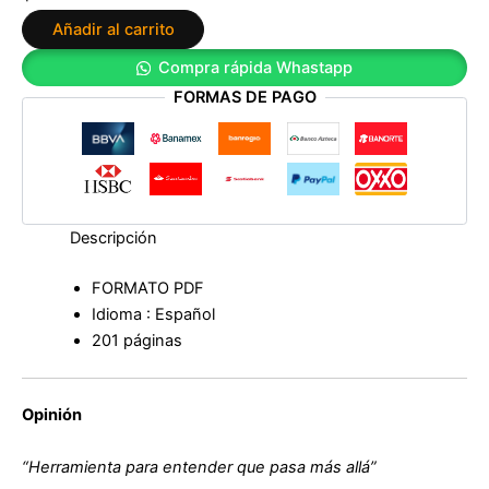
comes
Añadir al carrito
de
Victoria
Compra rápida Whastapp
Lozada
FORMAS DE PAGO
cantidad
Descripción
FORMATO PDF
Idioma : Español
201 páginas
Opinión
“Herramienta para entender que pasa más allá”