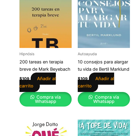
Hipnósis
Autoayuda
200 tareas en terapia
10 consejos para alargar
breve de Mark Beyebach
tu vida de Bertil Marklund
Añadir al
Añadir al
$
109
$
109
carrito
carrito
Compra vía
Compra vía
Whatsapp
Whatsapp