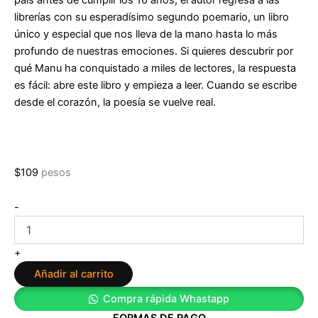
librerías con su esperadísimo segundo poemario, un libro
único y especial que nos lleva de la mano hasta lo más
profundo de nuestras emociones. Si quieres descubrir por
qué Manu ha conquistado a miles de lectores, la respuesta
es fácil: abre este libro y empieza a leer. Cuando se escribe
desde el corazón, la poesía se vuelve real.
$
109
pesos
Nos
-
quedarán
más
atardeceres
+
de
Añadir al carrito
Manu
Erena
Compra rápida Whastapp
cantidad