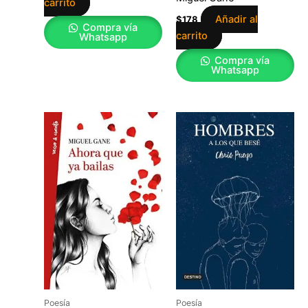
carrito
Añadir al
$
178
Compra vía
carrito
Whatsapp
Compra vía
Whatsapp
Poesía
Poesía