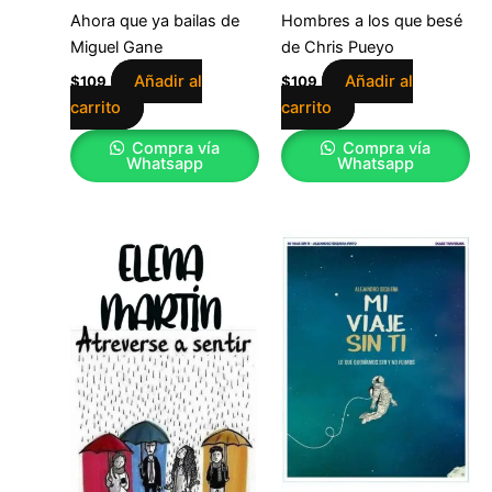
Ahora que ya bailas de
Hombres a los que besé
Miguel Gane
de Chris Pueyo
Añadir al
Añadir al
$
109
$
109
carrito
carrito
Compra vía
Compra vía
Whatsapp
Whatsapp