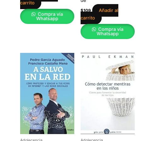
de
carrito
Añadir al
$
109
Compra vía
carrito
Whatsapp
Compra vía
Whatsapp
Adolecencia
Adolecencia