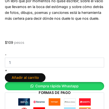
Un libro que por momentos no quise escribir; sobre el vacío
que llevamos en la boca del estómago y sobre cómo detrás
de fotos, dibujos, poemas y canciones está la herramienta
más certera para decir dónde nos duele lo que nos duele.
$
109
pesos
No
-
sé
cómo
mostrar
+
dónde
Añadir al carrito
me
duele
Compra rápida Whastapp
de
FORMAS DE PAGO
Amalia
Andrade
cantidad