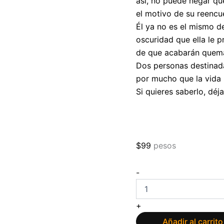
así, no puede negar que
el motivo de su reencu
Él ya no es el mismo d
oscuridad que ella le 
de que acabarán quem
Dos personas destinada
por mucho que la vida 
Si quieres saberlo, déja
$
99
pesos
No
-
hay
reglas
para
+
olvidar
de
Añadir al carrito