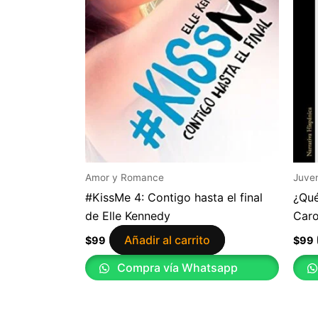
Amor y Romance
Juven
#KissMe 4: Contigo hasta el final
¿Qué
de Elle Kennedy
Car
Añadir al carrito
$
99
$
99
Compra vía Whatsapp