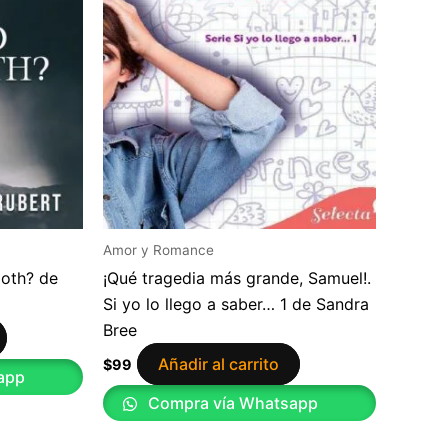
Amor y Romance
oth? de
¡Qué tragedia más grande, Samuel!.
Si yo lo llego a saber… 1 de Sandra
Bree
Añadir al carrito
$
99
app
Compra vía Whatsapp