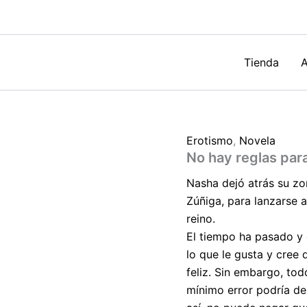
de
Iris
T.
Hernández
cantidad
Tienda
A
Erotismo
,
Novela
No hay reglas para
Nasha dejó atrás su zo
Zúñiga, para lanzarse a
reino.
El tiempo ha pasado y e
lo que le gusta y cree 
feliz. Sin embargo, to
mínimo error podría de