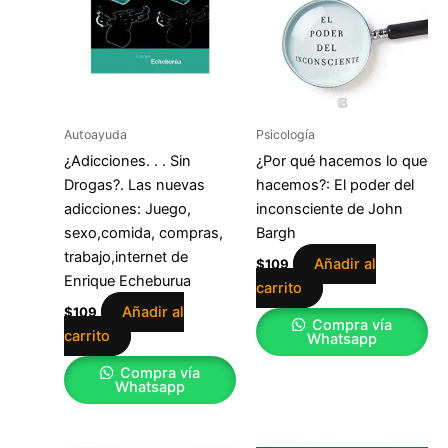
Autoayuda
Psicología
¿Adicciones. . . Sin
¿Por qué hacemos lo que
Drogas?. Las nuevas
hacemos?: El poder del
adicciones: Juego,
inconsciente de John
sexo,comida, compras,
Bargh
trabajo,internet de
Añadir al
$
109
Enrique Echeburua
carrito
Añadir al
$
109
Compra vía
carrito
Whatsapp
Compra vía
Whatsapp