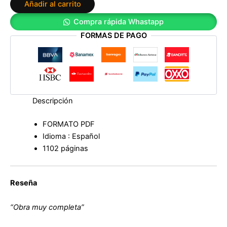
Añadir al carrito
y
tratamiento
Compra rápida Whastapp
de
FORMAS DE PAGO
Walter
G.
Bradley
cantidad
Descripción
FORMATO PDF
Idioma : Español
1102 páginas
Reseña
“Obra muy completa”