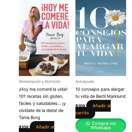
Alimentación y Nutrición
Autoayuda
¡Hoy me comeré la vida!:
10 consejos para alargar
101 recetas sin gluten,
tu vida de Bertil Marklund
fáciles y saludables… ¡y
Añadir al
$
109
olvídate de la dieta! de
carrito
Tania Borg
Compra vía
Añadir al
$
109
Whatsapp