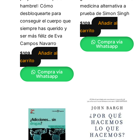
hambre!: Cómo
medicina alternativa a
desbloquearte para
prueba de Simon Singh
conseguir el cuerpo que
Añadir al
$
109
siempre has querido y
carrito
ser más féliz de Eva
Compra vía
Campos Navarro
Whatsapp
Añadir al
$
109
carrito
Compra vía
Whatsapp