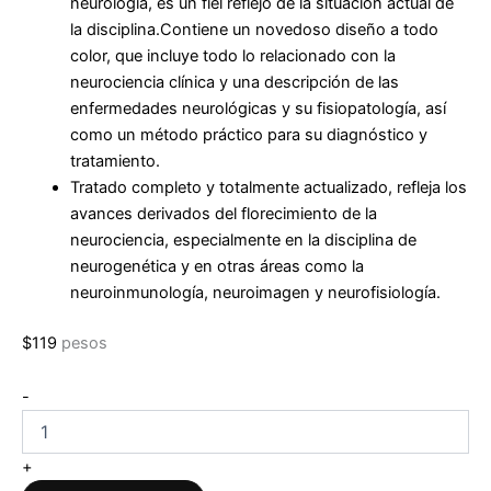
neurología, es un fiel reflejo de la situación actual de
la disciplina.Contiene un novedoso diseño a todo
color, que incluye todo lo relacionado con la
neurociencia clínica y una descripción de las
enfermedades neurológicas y su fisiopatología, así
como un método práctico para su diagnóstico y
tratamiento.
Tratado completo y totalmente actualizado, refleja los
avances derivados del florecimiento de la
neurociencia, especialmente en la disciplina de
neurogenética y en otras áreas como la
neuroinmunología, neuroimagen y neurofisiología.
$
119
pesos
Neurología
-
Clínica
Vol.
1
+
Diagnóstico