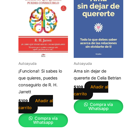
Autoayuda
Autoayuda
¡Funciona!: Si sabes lo
Ama sin dejar de
que quieres, puedes
quererte de Celia Betrian
conseguirlo de R. H.
Añadir al
$
109
Jarrett
carrito
Añadir al
$
109
Compra vía
carrito
Whatsapp
Compra vía
Whatsapp