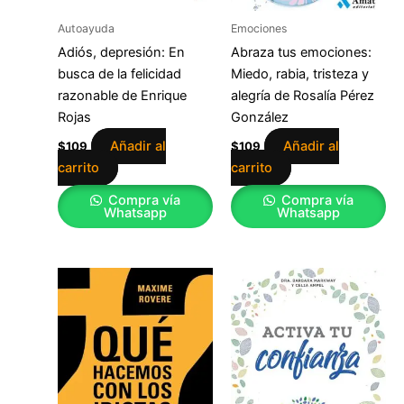
Autoayuda
Emociones
Adiós, depresión: En
Abraza tus emociones:
busca de la felicidad
Miedo, rabia, tristeza y
razonable de Enrique
alegría de Rosalía Pérez
Rojas
González
Añadir al
Añadir al
$
109
$
109
carrito
carrito
Compra vía
Compra vía
Whatsapp
Whatsapp