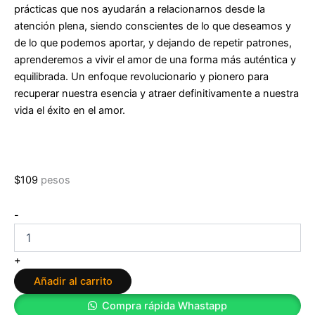
prácticas que nos ayudarán a relacionarnos desde la
atención plena, siendo conscientes de lo que deseamos y
de lo que podemos aportar, y dejando de repetir patrones,
aprenderemos a vivir el amor de una forma más auténtica y
equilibrada. Un enfoque revolucionario y pionero para
recuperar nuestra esencia y atraer definitivamente a nuestra
vida el éxito en el amor.
$
109
pesos
Mindful
-
Love:
Éxito
en
+
el
Añadir al carrito
amor
Emma
Compra rápida Whastapp
Ribas