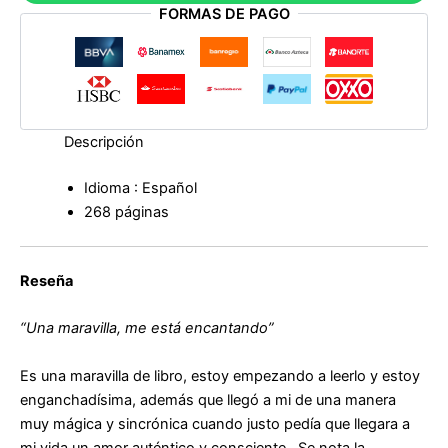
FORMAS DE PAGO
cantidad
Descripción
Idioma : Español
268 páginas
Reseña
“Una maravilla, me está encantando”
Es una maravilla de libro, estoy empezando a leerlo y estoy
enganchadísima, además que llegó a mi de una manera
muy mágica y sincrónica cuando justo pedía que llegara a
mi vida un amor auténtico y consciente . Se nota la