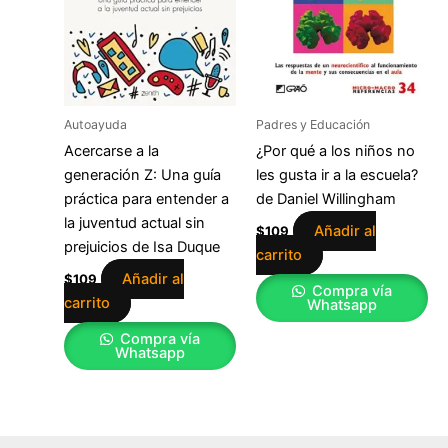
Autoayuda
Padres y Educación
Acercarse a la
¿Por qué a los niños no
generación Z: Una guía
les gusta ir a la escuela?
práctica para entender a
de Daniel Willingham
la juventud actual sin
Añadir al
$
109
prejuicios de Isa Duque
carrito
Añadir al
$
109
Compra vía
carrito
Whatsapp
Compra vía
Whatsapp