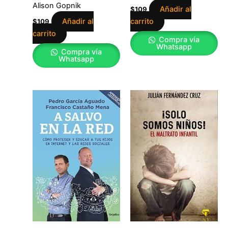
Alison Gopnik
Añadir al
$
109
Añadir al
carrito
$
109
carrito
Compra vía
Whatsapp
Compra vía
Whatsapp