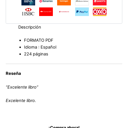
y
48
propuestas
para
el
Descripción
desarrollo
personal
FORMATO PDF
de
Idioma : Español
Lorenzo
Sánchez
224 páginas
Ramos
cantidad
Reseña
“Excelente libro”
Excelente libro.
¡Compra ahora!