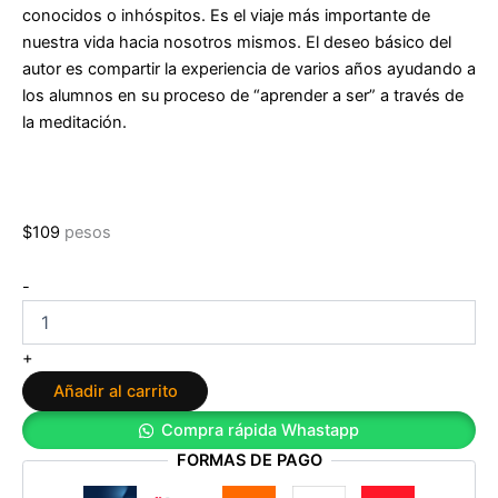
conocidos o inhóspitos. Es el viaje más importante de
nuestra vida hacia nosotros mismos. El deseo básico del
autor es compartir la experiencia de varios años ayudando a
los alumnos en su proceso de “aprender a ser” a través de
la meditación.
$
109
pesos
Meditaciones
-
para
el
aula:
+
38
Añadir al carrito
meditaciones
guiadas
Compra rápida Whastapp
para
FORMAS DE PAGO
uso
educativo