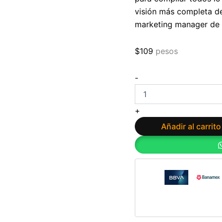
visión más completa d
marketing manager de 
$
109
pesos
MBA
-
en
10
días:
+
Guía
paso
Añadir al carrito
a
paso
con
las
enseñanzas
de
las
mejores
escuelas