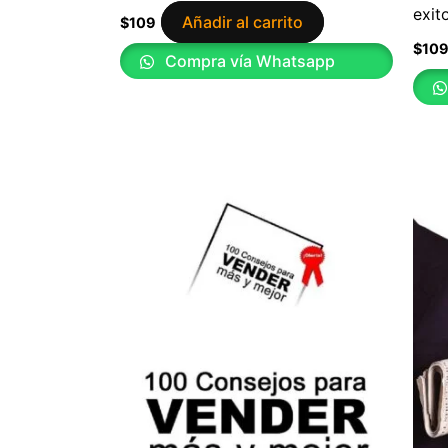
exit
Añadir al carrito
$
109
$
10
Compra vía Whatsapp