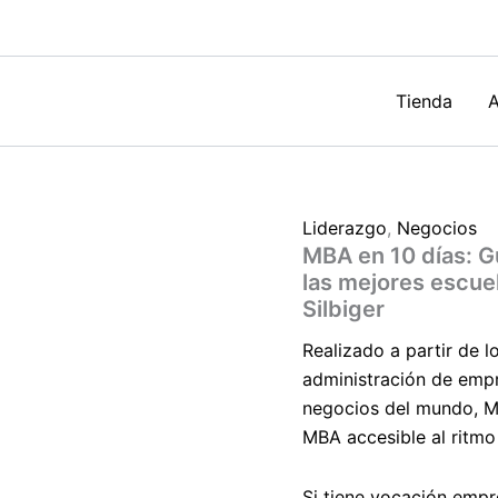
paso
a
paso
con
las
Tienda
A
enseñanza
de
las
mejores
escuelas
Liderazgo
,
Negocios
de
MBA en 10 días: G
negocios
del
las mejores escue
mundo
Silbiger
de
Steven
Realizado a partir de 
Silbiger
administración de empr
cantidad
negocios del mundo,
M
MBA accesible al ritmo 
Si tiene vocación empre