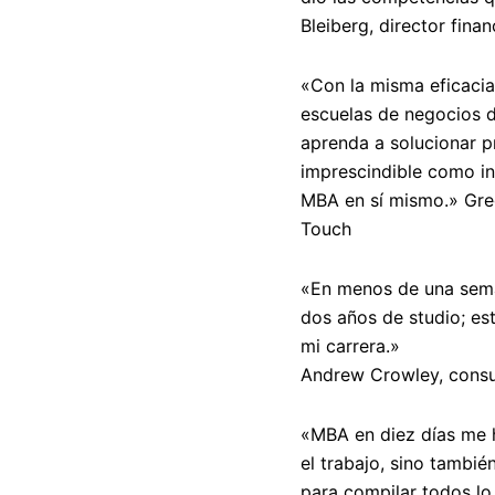
Bleiberg, director fina
«Con la misma eficaci
escuelas de negocios 
aprenda a solucionar pr
imprescindible como i
MBA en sí mismo.» Greg
Touch
«En menos de una sema
dos años de studio; es
mi carrera.»
Andrew Crowley, consu
«
MBA en diez días
me h
el trabajo, sino tambié
para compilar todos lo