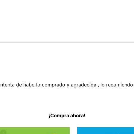
de
negocios
del
mundo
de
Steven
Silbiger
cantidad
contenta de haberlo comprado y agradecida , lo recomiend
¡Compra ahora!