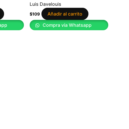
Luis Davelouis
Añadir al carrito
$
109
app
Compra vía Whatsapp