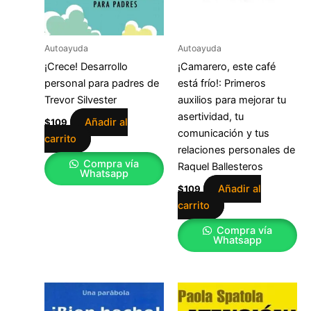
Autoayuda
Autoayuda
¡Crece! Desarrollo
¡Camarero, este café
personal para padres de
está frío!: Primeros
Trevor Silvester
auxilios para mejorar tu
asertividad, tu
Añadir al
$
109
comunicación y tus
carrito
relaciones personales de
Compra vía
Raquel Ballesteros
Whatsapp
Añadir al
$
109
carrito
Compra vía
Whatsapp