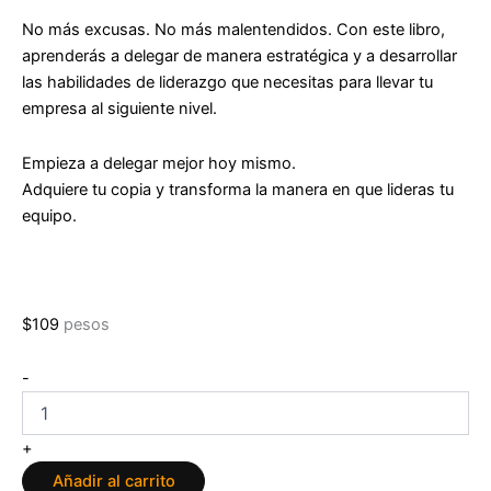
No más excusas. No más malentendidos. Con este libro,
aprenderás a delegar de manera estratégica y a desarrollar
las habilidades de liderazgo que necesitas para llevar tu
empresa al siguiente nivel.
Empieza a delegar mejor hoy mismo.
Adquiere tu copia y transforma la manera en que lideras tu
equipo.
$
109
pesos
Delega
-
Bien
de
Víctor
+
Salgado
Añadir al carrito
cantidad