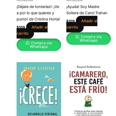
¡Déjate de tonterías!: ¡Ve
¡Ayuda! Soy Madre
a por lo que quieres y
Soltera de Carol Trahan
punto! de Cristina Hortal
Añadir al
$
109
Añadir al
carrito
$
109
carrito
Compra vía
Whatsapp
Compra vía
Whatsapp