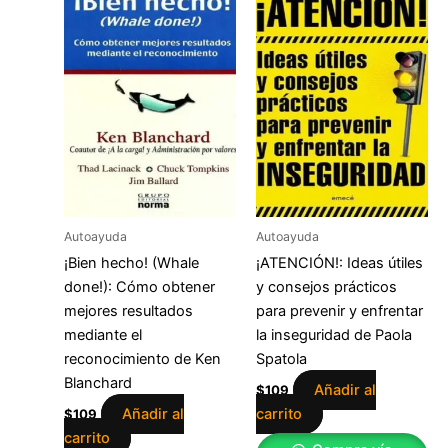
Autoayuda
Autoayuda
¡Bien hecho! (Whale
¡ATENCIÓN!: Ideas útiles
done!): Cómo obtener
y consejos prácticos
mejores resultados
para prevenir y enfrentar
mediante el
la inseguridad de Paola
reconocimiento de Ken
Spatola
Blanchard
Añadir al
$
109
Añadir al
carrito
$
109
carrito