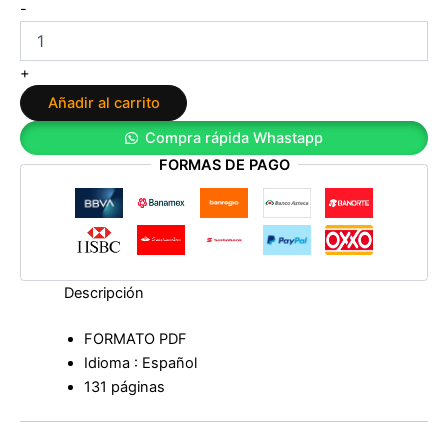
M.A.R.
-
Método
Alimentario
Rejuvenecedor:
+
Cómo
Añadir al carrito
vivir
más
Compra rápida Whastapp
años
FORMAS DE PAGO
con
calidad
de
vida
y
bienestar
de
Descripción
Miguel
Ángel
FORMATO PDF
Ruíz
Idioma : Español
cantidad
131 páginas