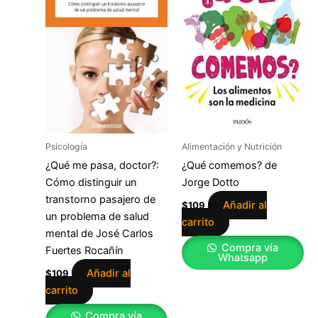
Psicología
Alimentación y Nutrición
¿Qué me pasa, doctor?:
¿Qué comemos? de
Cómo distinguir un
Jorge Dotto
transtorno pasajero de
Añadir al
$
109
un problema de salud
carrito
mental de José Carlos
Compra vía
Fuertes Rocañín
Whatsapp
Añadir al
$
109
carrito
Compra vía