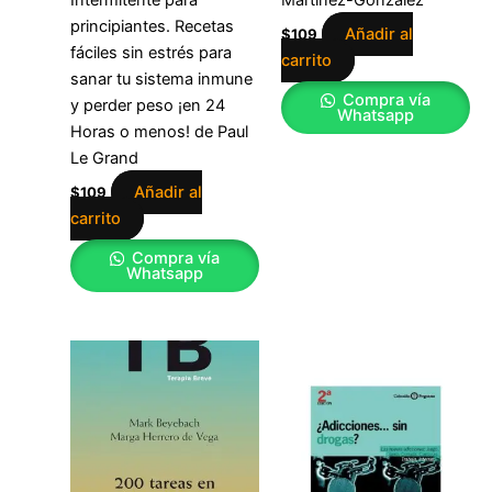
principiantes. Recetas
Añadir al
$
109
fáciles sin estrés para
carrito
sanar tu sistema inmune
Compra vía
y perder peso ¡en 24
Whatsapp
Horas o menos! de Paul
Le Grand
Añadir al
$
109
carrito
Compra vía
Whatsapp