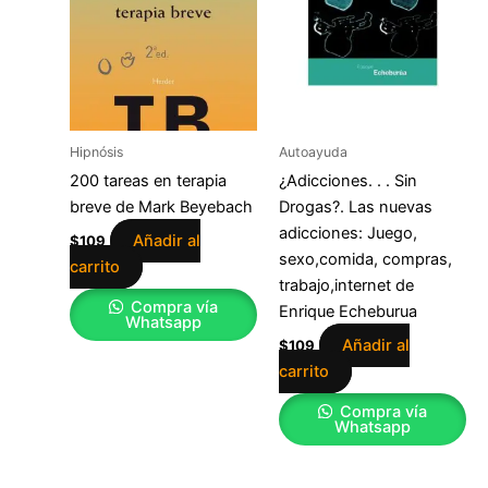
Hipnósis
Autoayuda
200 tareas en terapia
¿Adicciones. . . Sin
breve de Mark Beyebach
Drogas?. Las nuevas
adicciones: Juego,
Añadir al
$
109
sexo,comida, compras,
carrito
trabajo,internet de
Compra vía
Enrique Echeburua
Whatsapp
Añadir al
$
109
carrito
Compra vía
Whatsapp