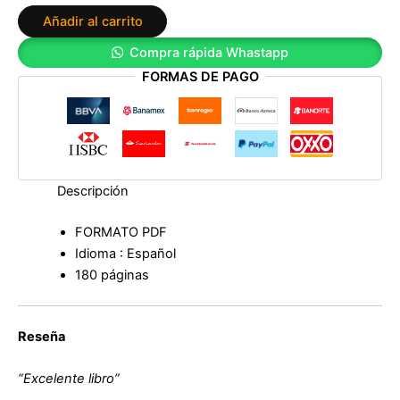
2:
Añadir al carrito
Los
crímenes
Compra rápida Whastapp
de
FORMAS DE PAGO
Alicia
de
Guillermo
Martínez
cantidad
Descripción
FORMATO PDF
Idioma : Español
180 páginas
Reseña
“Excelente libro”