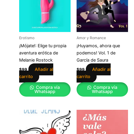
Erotismo
Amor y Romance
¡Mójate!: Elige tu propia
¡Huyamos, ahora que
aventura erótica de
podemos! Vol. 1 de
Melanie Rostock
García de Saura
Añadir al
Añadir al
$
99
$
99
carrito
carrito
Compra vía
Compra vía
Whatsapp
Whatsapp