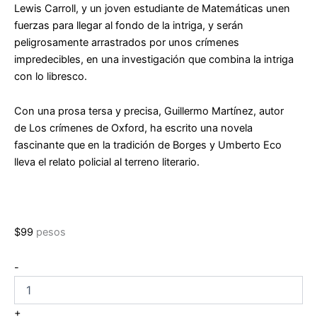
Lewis Carroll, y un joven estudiante de Matemáticas unen
fuerzas para llegar al fondo de la intriga, y serán
peligrosamente arrastrados por unos crímenes
impredecibles, en una investigación que combina la intriga
con lo libresco.
Con una prosa tersa y precisa, Guillermo Martínez, autor
de
Los crímenes de Oxford
, ha escrito una novela
fascinante que en la tradición de Borges y Umberto Eco
lleva el relato policial al terreno literario.
$
99
pesos
Los
-
crímenes
de
Oxford
+