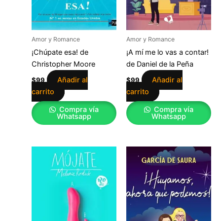
Amor y Romance
Amor y Romance
¡Chúpate esa! de
¡A mí me lo vas a contar!
Christopher Moore
de Daniel de la Peña
Añadir al
Añadir al
$
99
$
99
carrito
carrito
Compra vía
Compra vía
Whatsapp
Whatsapp