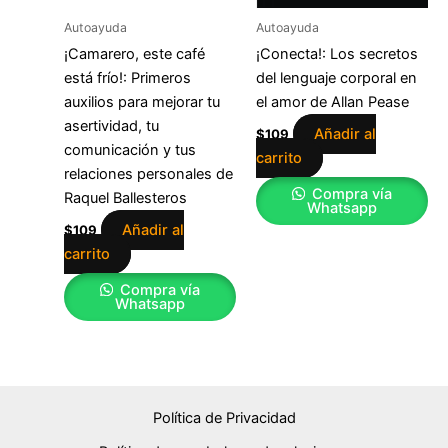
Autoayuda
Autoayuda
¡Camarero, este café
¡Conecta!: Los secretos
está frío!: Primeros
del lenguaje corporal en
auxilios para mejorar tu
el amor de Allan Pease
asertividad, tu
Añadir al
$
109
comunicación y tus
carrito
relaciones personales de
Compra vía
Raquel Ballesteros
Whatsapp
Añadir al
$
109
carrito
Compra vía
Whatsapp
Política de Privacidad