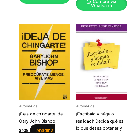
Compra vía
Whatsapp
Autoayuda
Autoayuda
¡Deja de chingarte! de
¡Escríbalo y hágalo
Gary John Bishop
realidad!: Decida qué es
lo que desea obtener y
Añadir al
$
109