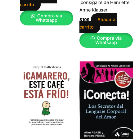
¡consígalo! de Henriette
carrito
Anne Klauser
Compra vía
Añadir al
$
109
Whatsapp
carrito
Compra vía
Whatsapp