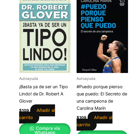
Autoayuda
Autoayuda
¡Basta ya de ser un Tipo
#Puedo porque pienso
Lindo! de Dr. Robert A
que puedo: El Secreto de
Glover
una campeona de
Carolina Marín
Añadir al
$
109
carrito
Añadir al
$
109
carrito
Compra vía
Whatsapp