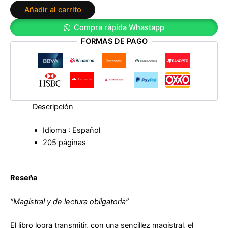
y
Añadir al carrito
los
estados
Compra rápida Whastapp
ampliados
FORMAS DE PAGO
de
conciencia
de
Ana
María
Aguirre
cantidad
Descripción
Idioma : Español
205 páginas
Reseña
“Magistral y de lectura obligatoria”
El libro logra transmitir, con una sencillez magistral, el