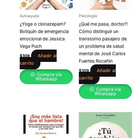
Autoayuda
Psicología
¿Yoga o clonazepam?
¿Qué me pasa, doctor?:
Botiquín de emergencia
Cómo distinguir un
emocional de Jessica
transtorno pasajero de
Vega Puch
un problema de salud
mental de José Carlos
Añadir al
$
109
Fuertes Rocañín
carrito
Añadir al
$
109
Compra vía
carrito
Whatsapp
Compra vía
Whatsapp