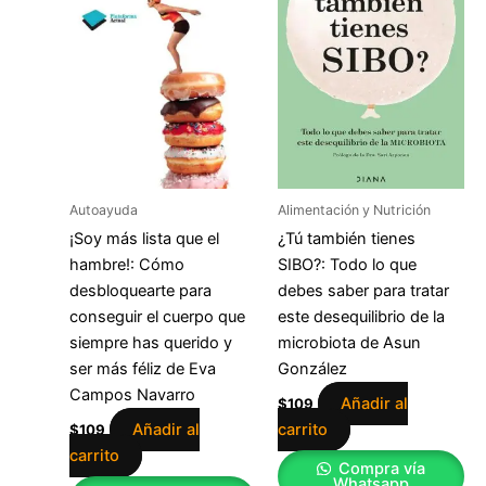
Autoayuda
Alimentación y Nutrición
¡Soy más lista que el
¿Tú también tienes
hambre!: Cómo
SIBO?: Todo lo que
desbloquearte para
debes saber para tratar
conseguir el cuerpo que
este desequilibrio de la
siempre has querido y
microbiota de Asun
ser más féliz de Eva
González
Campos Navarro
Añadir al
$
109
Añadir al
carrito
$
109
carrito
Compra vía
Whatsapp