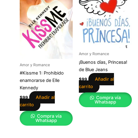
Amor y Romance
¡Buenos días, Princesa!
Amor y Romance
de Blue Jeans
#Kissme 1: Prohibido
Añadir al
$
99
enamorarse de Elle
carrito
Kennedy
Añadir al
Compra vía
$
99
Whatsapp
carrito
Compra vía
Whatsapp