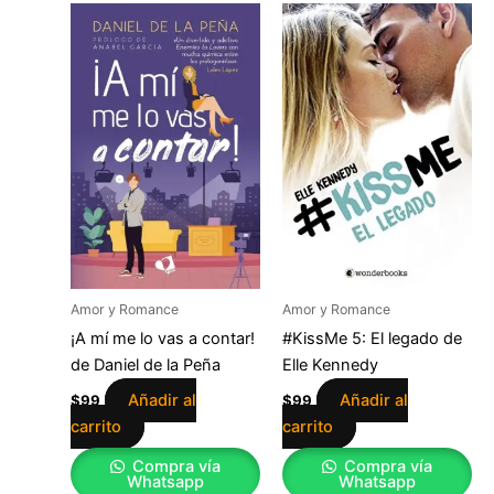
Amor y Romance
Amor y Romance
¡A mí me lo vas a contar!
#KissMe 5: El legado de
de Daniel de la Peña
Elle Kennedy
Añadir al
Añadir al
$
99
$
99
carrito
carrito
Compra vía
Compra vía
Whatsapp
Whatsapp