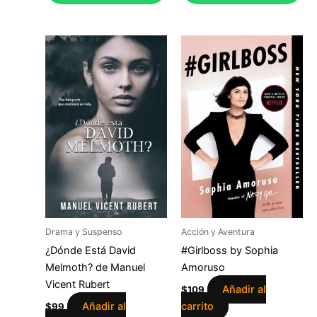
Drama y Suspenso
Acción y Aventura
¿Dónde Está David
#Girlboss by Sophia
Melmoth? de Manuel
Amoruso
Vicent Rubert
Añadir al
$
109
Añadir al
carrito
$
99