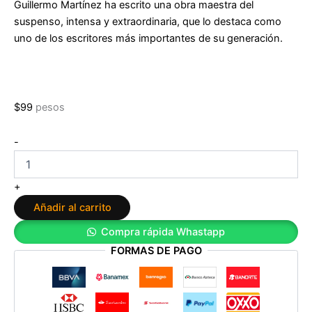
Guillermo Martínez ha escrito una obra maestra del
suspenso, intensa y extraordinaria, que lo destaca como
uno de los escritores más importantes de su generación.
$
99
pesos
La
-
muerte
lenta
de
+
Luciana
Añadir al carrito
B.
de
Compra rápida Whastapp
Guillermo
FORMAS DE PAGO
Martínez
cantidad