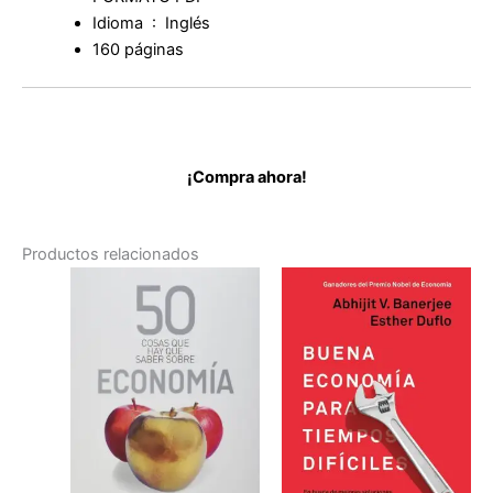
económica
Idioma ‏ : ‎
Inglés
de
Juan
160 páginas
Antonio
Guerrero
Cañongo
cantidad
¡Compra ahora!
Productos relacionados