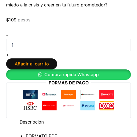
miedo a la crisis y creer en tu futuro prometedor?
$
109
pesos
Engorda
-
tus
vacas
en
+
tiempos
Añadir al carrito
de
hambruna:
Compra rápida Whastapp
Recomendaciones
FORMAS DE PAGO
e
ideas
para
conseguir
estabilidad
financiera,
aunque
Descripción
exista
crisis
FORMATO PDF