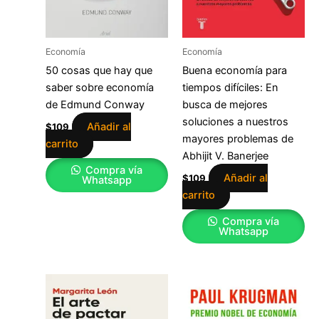
Economía
Economía
50 cosas que hay que
Buena economía para
saber sobre economía
tiempos difíciles: En
de Edmund Conway
busca de mejores
soluciones a nuestros
Añadir al
$
109
mayores problemas de
carrito
Abhijit V. Banerjee
Compra vía
Añadir al
$
109
Whatsapp
carrito
Compra vía
Whatsapp