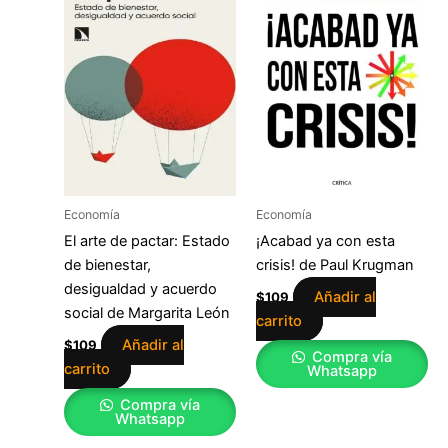
Economía
Economía
El arte de pactar: Estado
¡Acabad ya con esta
de bienestar,
crisis! de Paul Krugman
desigualdad y acuerdo
Añadir al
$
109
social de Margarita León
carrito
Añadir al
$
109
Compra vía
carrito
Whatsapp
Compra vía
Whatsapp