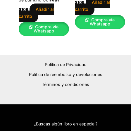
de Edmund Conway
Añadir al
$
109
Añadir al
carrito
$
109
carrito
Compra vía
Whatsapp
Compra vía
Whatsapp
Política de Privacidad
Política de reembolso y devoluciones
Términos y condiciones
¿Buscas algún libro en especial?