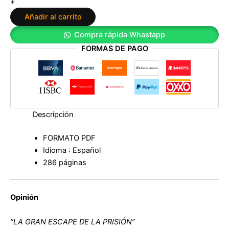
+
financiera
Añadir al carrito
se
llevo
Compra rápida Whastapp
por
FORMAS DE PAGO
delante
los
ahorros,
los
empleos
y
los
Descripción
sueños
de
FORMATO PDF
millones
Idioma : Español
de
personas
286 páginas
de
Charles
Ferguson
Opinión
cantidad
“LA GRAN ESCAPE DE LA PRISIÓN”