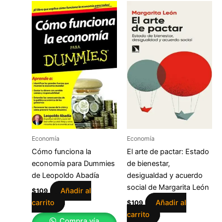
Economía
Economía
Cómo funciona la
El arte de pactar: Estado
economía para Dummies
de bienestar,
de Leopoldo Abadía
desigualdad y acuerdo
social de Margarita León
Añadir al
$
109
carrito
Añadir al
$
109
carrito
Compra vía