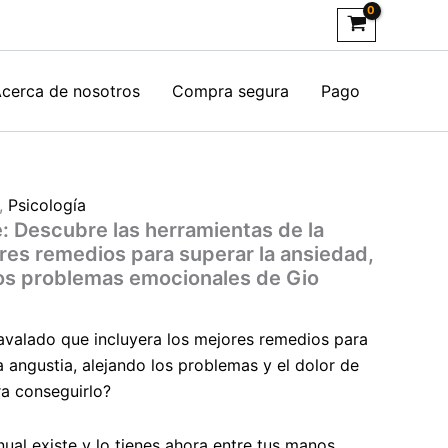
amientas
idad,
cerca de nosotros
Compra segura
Pago
res
dios
rar
,
Psicología
e: Descubre las herramientas de la
edad,
ores remedios para superar la ansiedad,
esión
ros problemas emocionales de Gio
lemas
 avalado que incluyera los mejores remedios para
ionales
a angustia, alejando los problemas y el dolor de
ra conseguirlo?
ri
idad
ual existe y lo tienes ahora entre tus manos.