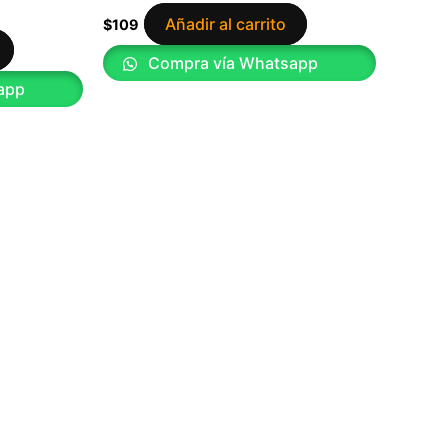
Añadir al carrito
$
109
Compra vía Whatsapp
app