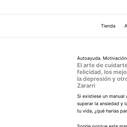
las
herr
de
la
felic
Tienda
A
los
mejo
reme
para
supe
Autoayuda
,
Motivación
la
El arte de cuidart
ansi
la
felicidad, los mej
depr
la depresión y ot
y
Zararri
otros
prob
Si existiese un manual
emoc
superar la ansiedad y l
de
Gio
tu vida, ¿qué harías pa
Zarar
cant
Sonríe porque este man