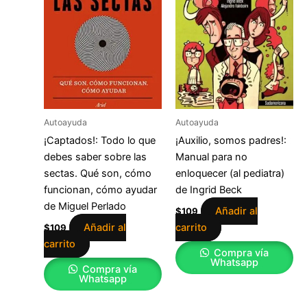
Autoayuda
Autoayuda
¡Captados!: Todo lo que
¡Auxilio, somos padres!:
debes saber sobre las
Manual para no
sectas. Qué son, cómo
enloquecer (al pediatra)
funcionan, cómo ayudar
de Ingrid Beck
de Miguel Perlado
Añadir al
$
109
Añadir al
carrito
$
109
carrito
Compra vía
Whatsapp
Compra vía
Whatsapp