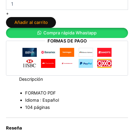
un
libro
+
sin
Añadir al carrito
editoriales
chupasangre
Compra rápida Whastapp
de
FORMAS DE PAGO
Kevin
Albert
cantidad
Descripción
FORMATO PDF
Idioma : Español
104 páginas
Reseña