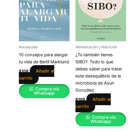
Autoayuda
Alimentación y Nutrición
10 consejos para alargar
¿Tú también tienes
tu vida de Bertil Marklund
SIBO?: Todo lo que
debes saber para tratar
Añadir al
$
109
este desequilibrio de la
carrito
microbiota de Asun
Compra vía
González
Whatsapp
Añadir al
$
109
carrito
Compra vía
Whatsapp