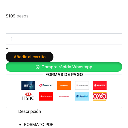
$
109
pesos
Comienza
-
tu
viaje.
Medicina
+
germánica
Añadir al carrito
cantidad
Compra rápida Whastapp
FORMAS DE PAGO
Descripción
FORMATO PDF