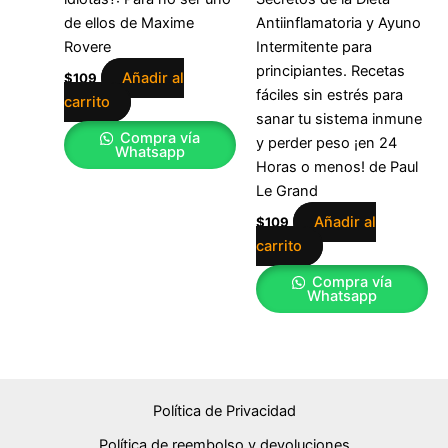
de ellos de Maxime
Antiinflamatoria y Ayuno
Rovere
Intermitente para
principiantes. Recetas
Añadir al
$
109
fáciles sin estrés para
carrito
sanar tu sistema inmune
Compra vía
y perder peso ¡en 24
Whatsapp
Horas o menos! de Paul
Le Grand
Añadir al
$
109
carrito
Compra vía
Whatsapp
Política de Privacidad
Política de reembolso y devoluciones