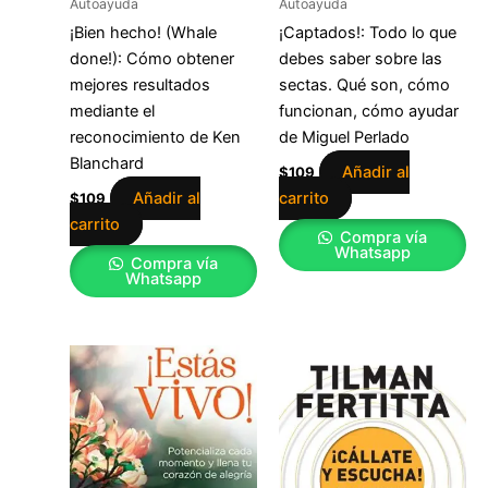
Autoayuda
Autoayuda
¡Bien hecho! (Whale
¡Captados!: Todo lo que
done!): Cómo obtener
debes saber sobre las
mejores resultados
sectas. Qué son, cómo
mediante el
funcionan, cómo ayudar
reconocimiento de Ken
de Miguel Perlado
Blanchard
Añadir al
$
109
Añadir al
carrito
$
109
carrito
Compra vía
Whatsapp
Compra vía
Whatsapp