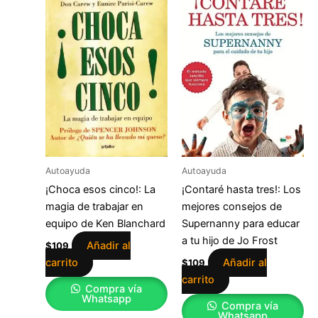
Autoayuda
Autoayuda
¡Choca esos cinco!: La
¡Contaré hasta tres!: Los
magia de trabajar en
mejores consejos de
equipo de Ken Blanchard
Supernanny para educar
a tu hijo de Jo Frost
Añadir al
$
109
carrito
Añadir al
$
109
carrito
Compra vía
Whatsapp
Compra vía
Whatsapp