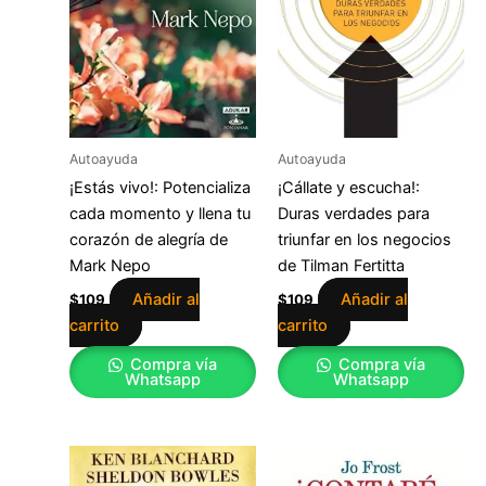
Autoayuda
Autoayuda
¡Estás vivo!: Potencializa
¡Cállate y escucha!:
cada momento y llena tu
Duras verdades para
corazón de alegría de
triunfar en los negocios
Mark Nepo
de Tilman Fertitta
Añadir al
Añadir al
$
109
$
109
carrito
carrito
Compra vía
Compra vía
Whatsapp
Whatsapp