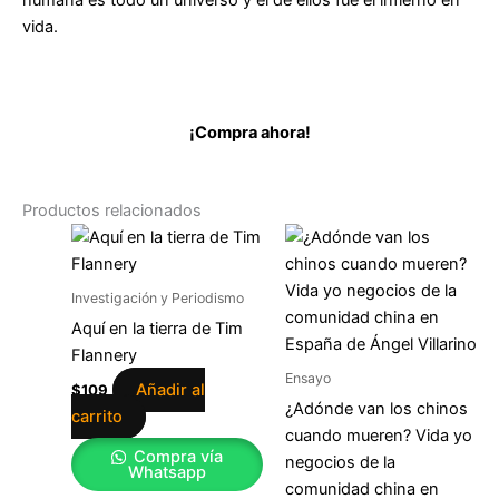
humana es todo un universo y el de ellos fue el infierno en
vida.
¡Compra ahora!
Productos relacionados
Investigación y Periodismo
Aquí en la tierra de Tim
Flannery
Ensayo
Añadir al
$
109
¿Adónde van los chinos
carrito
cuando mueren? Vida yo
Compra vía
negocios de la
Whatsapp
comunidad china en