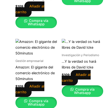
Whatsapp
Añadir al
$
109
carrito
Compra vía
Whatsapp
Investigación y Periodismo
Gestión empresarial
…Y la verdad os hará
Amazon: El gigante del
libres de David Icke
comercio electrónico de
Añadir al
$
109
50minutos
carrito
Añadir al
$
109
Compra vía
carrito
Whatsapp
Compra vía
Whatsapp