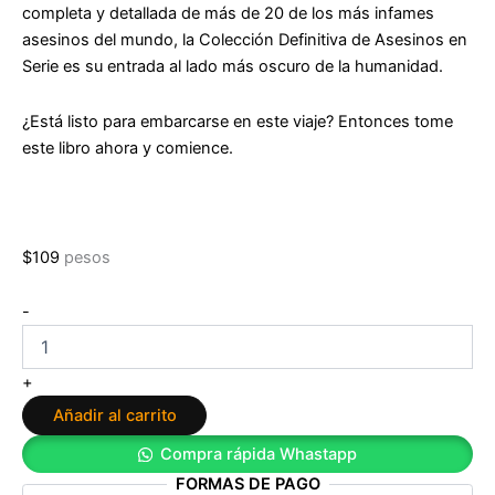
completa y detallada de más de 20 de los más infames
asesinos del mundo, la Colección Definitiva de Asesinos en
Serie es su entrada al lado más oscuro de la humanidad.
¿Está listo para embarcarse en este viaje? Entonces tome
este libro ahora y comience.
$
109
pesos
Asesinos
-
seriales:
la
colección
+
definitiva
Añadir al carrito
de
Charles
Compra rápida Whastapp
Clark
FORMAS DE PAGO
cantidad