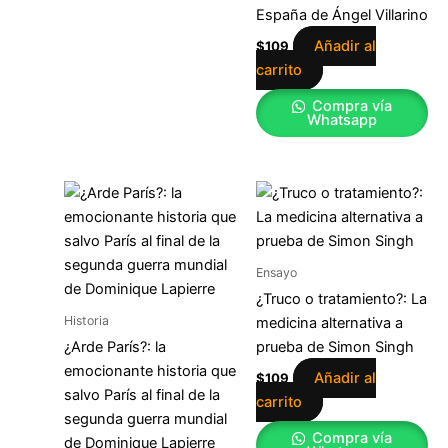
España de Ángel Villarino
Añadir al
$
109
carrito
Compra vía
Whatsapp
Ensayo
¿Truco o tratamiento?: La
Historia
medicina alternativa a
¿Arde París?: la
prueba de Simon Singh
emocionante historia que
Añadir al
$
109
salvo París al final de la
carrito
segunda guerra mundial
Compra vía
de Dominique Lapierre