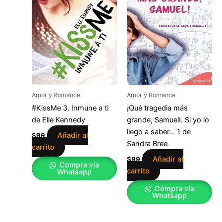
Amor y Romance
Amor y Romance
#KissMe 3. Inmune a ti
¡Qué tragedia más
de Elle Kennedy
grande, Samuel!. Si yo lo
llego a saber… 1 de
Añadir al
$
99
Sandra Bree
carrito
Añadir al
$
99
Compra vía
carrito
Whatsapp
Compra vía
Whatsapp