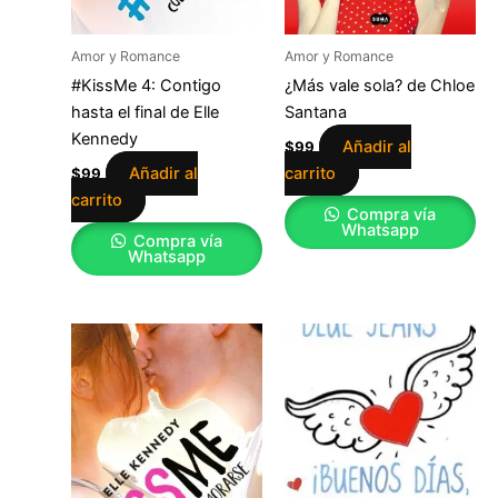
Amor y Romance
Amor y Romance
#KissMe 4: Contigo
¿Más vale sola? de Chloe
hasta el final de Elle
Santana
Kennedy
Añadir al
$
99
Añadir al
carrito
$
99
carrito
Compra vía
Whatsapp
Compra vía
Whatsapp