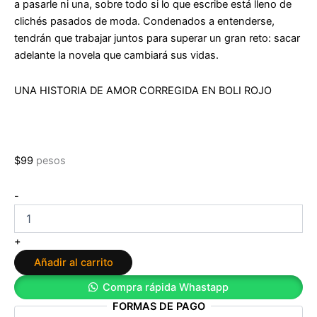
a pasarle ni una, sobre todo si lo que escribe está lleno de
clichés pasados de moda. Condenados a entenderse,
tendrán que trabajar juntos para superar un gran reto: sacar
adelante la novela que cambiará sus vidas.
UNA HISTORIA DE AMOR CORREGIDA EN BOLI ROJO
$
99
pesos
Yo
-
también
no
es
+
te
Añadir al carrito
quiero
de
Compra rápida Whastapp
Violeta
FORMAS DE PAGO
Reed