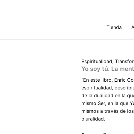
no
dual
de
Enric
Corbera
Tienda
A
cantidad
Espiritualidad
,
Transfo
Yo soy tú. La men
“En este libro, Enric Co
espiritualidad, describ
de la dualidad en la qu
mismo Ser, en la que Y
mismos a través de los
pluralidad.