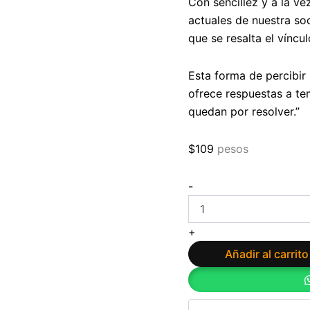
Con sencillez y a la ve
actuales de nuestra so
que se resalta el víncu
Esta forma de percibir
ofrece respuestas a tem
quedan por resolver.”
$
109
pesos
Yo
-
soy
tú.
La
+
mente
no
Añadir al carrito
dual
de
Enric
Corbera