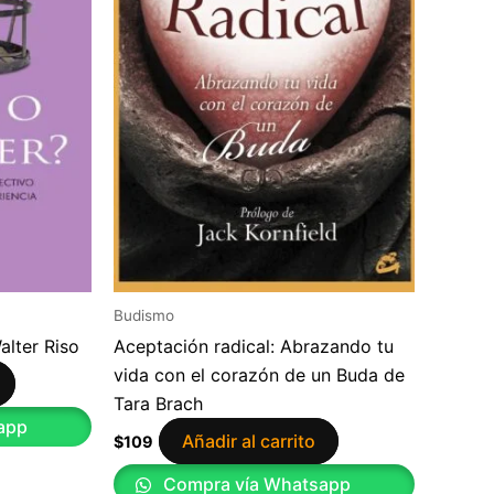
Budismo
lter Riso
Aceptación radical: Abrazando tu
vida con el corazón de un Buda de
Tara Brach
app
Añadir al carrito
$
109
Compra vía Whatsapp