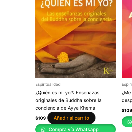
Espiritualidad
Espir
¿Quién es mi yo?: Enseñazas
¿Me 
originales de Buddha sobre la
desp
conciencia de Ayya Khema
$
10
Añadir al carrito
$
109
Compra vía Whatsapp