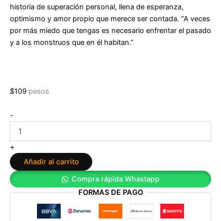
historia de superación personal, llena de esperanza,
optimismo y amor propio que merece ser contada. “A veces
por más miedo que tengas es necesario enfrentar el pasado
y a los monstruos que en él habitan.”
$
109
pesos
Y
-
mi
niña
enfrentó
+
a
Añadir al carrito
sus
monstruos:
Compra rápida Whastapp
Cómo
FORMAS DE PAGO
superé
el
abuso