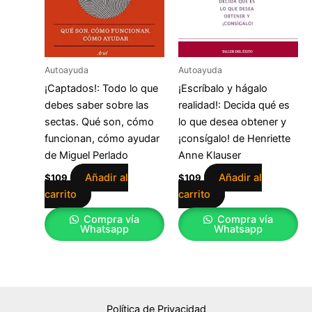
Autoayuda
Autoayuda
¡Captados!: Todo lo que
¡Escríbalo y hágalo
debes saber sobre las
realidad!: Decida qué es
sectas. Qué son, cómo
lo que desea obtener y
funcionan, cómo ayudar
¡consígalo! de Henriette
de Miguel Perlado
Anne Klauser
Añadir al
Añadir al
$
109
$
109
carrito
carrito
Compra vía
Compra vía
Whatsapp
Whatsapp
Política de Privacidad