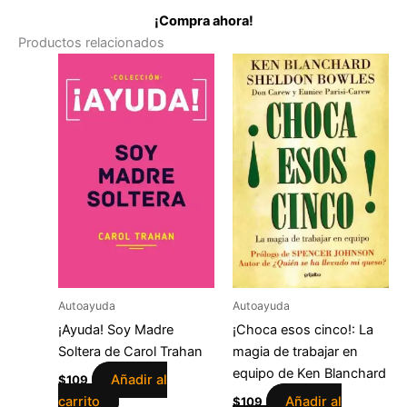
¡Compra ahora!
Productos relacionados
Autoayuda
Autoayuda
¡Ayuda! Soy Madre
¡Choca esos cinco!: La
Soltera de Carol Trahan
magia de trabajar en
equipo de Ken Blanchard
Añadir al
$
109
carrito
Añadir al
$
109