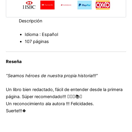
sexual
de
mi
infancia
Descripción
de
Brenda
Idioma : Español
Silva
107 páginas
cantidad
Reseña
“Seamos héroes de nuestra propia historia!!!”
Un libro bien redactado, fácil de entender desde la primera
página. Súper recomendado!!! 👍🏻🥇📚💜
Un reconocimiento ala autora !!! Felicidades.
Suerte!!!🍀