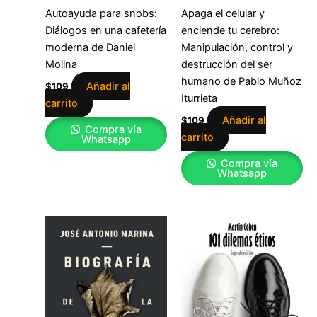
Autoayuda para snobs:
Apaga el celular y
Diálogos en una cafetería
enciende tu cerebro:
moderna de Daniel
Manipulación, control y
Molina
destrucción del ser
humano de Pablo Muñoz
Añadir al
$
109
Iturrieta
carrito
Añadir al
$
109
Compra vía
carrito
Whatsapp
Compra vía
Whatsapp