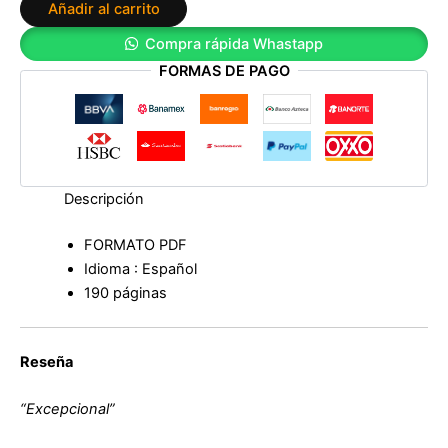
Añadir al carrito
de
Andreu
Compra rápida Whastapp
Escrivà
FORMAS DE PAGO
cantidad
Descripción
FORMATO PDF
Idioma : Español
190 páginas
Reseña
“Excepcional”