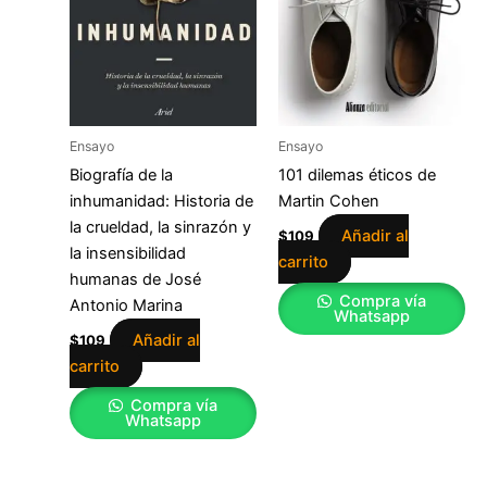
Ensayo
Ensayo
Biografía de la
101 dilemas éticos de
inhumanidad: Historia de
Martin Cohen
la crueldad, la sinrazón y
Añadir al
$
109
la insensibilidad
carrito
humanas de José
Compra vía
Antonio Marina
Whatsapp
Añadir al
$
109
carrito
Compra vía
Whatsapp