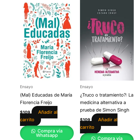
Ensayo
Ensayo
(Mal) Educadas de María
¿Truco o tratamiento?: La
Florencia Freijo
medicina alternativa a
prueba de Simon Singh
Añadir al
$
109
carrito
Añadir al
$
109
carrito
Compra vía
Whatsapp
Compra vía