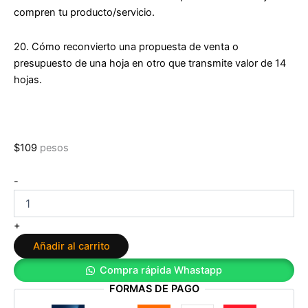
compren tu producto/servicio.
20. Cómo
reconvierto una propuesta de venta
o
presupuesto de una hoja en otro que transmite valor de 14
hojas.
$
109
pesos
Venta
-
por
Valor:
mi
+
método
Añadir al carrito
paso
a
Compra rápida Whastapp
paso
FORMAS DE PAGO
para
transformar