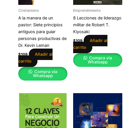
Cristianismo
Emprendimiento
A la manera de un
8 Lecciones de liderazgo
pastor: Siete principios
militar de Robert T.
antiguos para guiar
Kiyosaki
personas productivas de
Añadir al
$
109
Dr. Kevin Leman
carrito
Añadir al
$
109
Compra vía
carrito
Whatsapp
Compra vía
Whatsapp