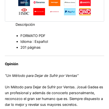
un
presupuesto
que
vende
precio
Descripción
en
un
FORMATO PDF
presupuesto
Idioma : Español
ganador
que
201 páginas
vende
valor
por
Opinión
ti
de
“Un Método para Dejar de Sufrir por Ventas”
Josué
Gadea
cantidad
Un Método para Dejar de Sufrir por Ventas. Josué Gadea es
un profesional y además de conocerlo personalmente,
reconozco el gran ser humano que es. Siempre dispuesto a
dar lo mejor y revelar sus mayores secretos.