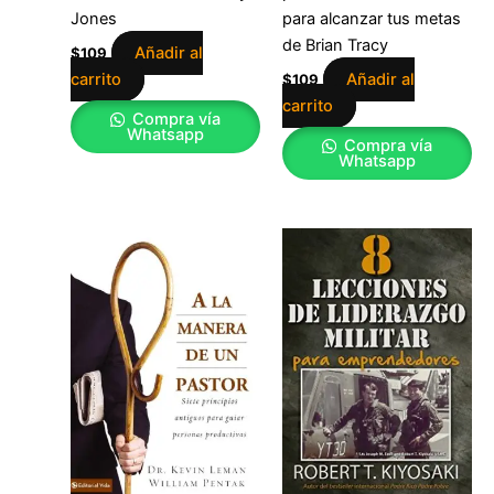
Jones
para alcanzar tus metas
de Brian Tracy
Añadir al
$
109
carrito
Añadir al
$
109
carrito
Compra vía
Whatsapp
Compra vía
Whatsapp