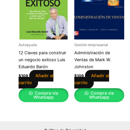
Autoayuda
Gestión empresarial
12 Claves para construir
Administración de
un negocio exitoso Luis
Ventas de Mark W.
Eduardo Barón
Johnston
Añadir al
Añadir al
$
109
$
109
carrito
carrito
Compra vía
Compra vía
Whatsapp
Whatsapp