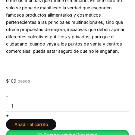
entre las muchas que ofrece el mercado. En este libro no
solo se pone de manifiesto la verdad que esconden
famosos productos alimentarios y cosméticos
pertenecientes a las principales multinacionales, sino que
ofrece propuestas de mejora, iniciativas que deben aplicar
diferentes colectivos públicos y privados, para que el
ciudadano, cuando vaya a los puntos de venta y centros
comerciales, pueda estar seguro de que no le engañan.
$
109
pesos
Vamos
-
a
comprar
mentiras
+
de
Añadir al carrito
José
Manuel
Compra rápida Whastapp