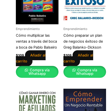
Emprendimiento
Emprendimiento
Cómo multiplicar las
Cómo preparar un plan
ventas a través del boca
de negocios éxitoso de
a boca de Pablo Balseiro
Greg Balanko-Dickson
Añadir al
Añadir al
$
109
$
109
carrito
carrito
Compra vía
Compra vía
Whatsapp
Whatsapp