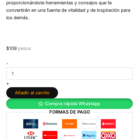
proporcionándote herramientas y consejos que te
convertirán en una fuente de vitalidad y de inspiración para
los demás.
$
109
pesos
Tu
-
salud
empieza
aquí:
+
Aprende
Añadir al carrito
a
cuidarte
Compra rápida Whastapp
y
FORMAS DE PAGO
disfruta
de
una
vida
sana