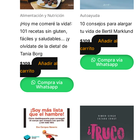
Alimentación y Nutrición
Autoayuda
¡Hoy me comeré la vida!:
10 consejos para alargar
101 recetas sin gluten,
tu vida de Bertil Marklund
fáciles y saludables… ¡y
Añadir al
$
109
olvídate de la dieta! de
carrito
Tania Borg
Compra vía
Añadir al
$
109
Whatsapp
carrito
Compra vía
Whatsapp