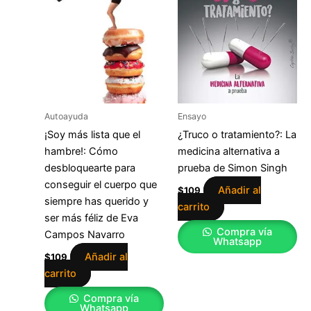
Autoayuda
Ensayo
¡Soy más lista que el
¿Truco o tratamiento?: La
hambre!: Cómo
medicina alternativa a
desbloquearte para
prueba de Simon Singh
conseguir el cuerpo que
Añadir al
$
109
siempre has querido y
carrito
ser más féliz de Eva
Compra vía
Campos Navarro
Whatsapp
Añadir al
$
109
carrito
Compra vía
Whatsapp