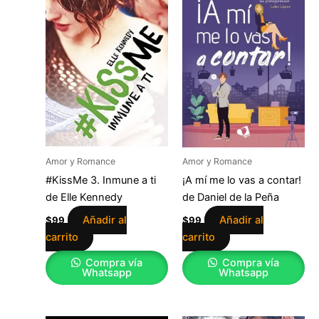
Amor y Romance
Amor y Romance
#KissMe 3. Inmune a ti
¡A mí me lo vas a contar!
de Elle Kennedy
de Daniel de la Peña
Añadir al
Añadir al
$
99
$
99
carrito
carrito
Compra vía
Compra vía
Whatsapp
Whatsapp