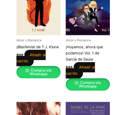
Amor y Romance
Amor y Romance
¡Blasfemia! de T.J. Klune
¡Huyamos, ahora que
podemos! Vol. 1 de
Añadir al
$
99
García de Saura
carrito
Añadir al
$
99
Compra vía
carrito
Whatsapp
Compra vía
Whatsapp