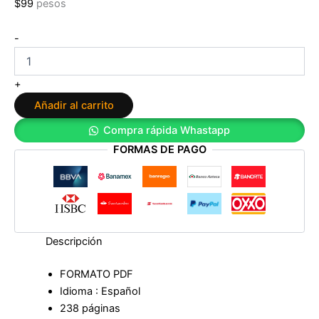
$
99
pesos
Tres
-
coronas
oscuras
de
+
Kendare
Añadir al carrito
Blake
cantidad
Compra rápida Whastapp
FORMAS DE PAGO
Descripción
FORMATO PDF
Idioma : Español
238 páginas