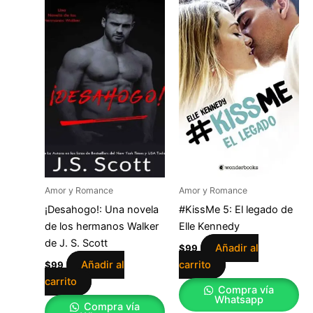
Amor y Romance
Amor y Romance
¡Desahogo!: Una novela
#KissMe 5: El legado de
de los hermanos Walker
Elle Kennedy
de J. S. Scott
Añadir al
$
99
Añadir al
carrito
$
99
carrito
Compra vía
Whatsapp
Compra vía