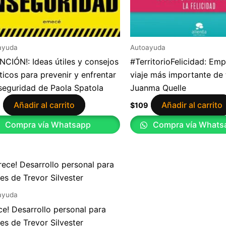
ayuda
Autoayuda
NCIÓN!: Ideas útiles y consejos
#TerritorioFelicidad: Em
ticos para prevenir y enfrentar
viaje más importante de 
nseguridad de Paola Spatola
Juanma Quelle
Añadir al carrito
Añadir al carrito
9
$
109
Compra vía Whatsapp
Compra vía Whats
ayuda
ce! Desarrollo personal para
es de Trevor Silvester