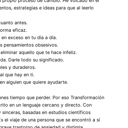
su propio proceso de cambio. He volcado en él
ntos, estrategias e ideas para que al leerlo
cuanto antes.
forma eficaz.
 en exceso en tu día a día.
os pensamientos obsesivos.
 eliminar aquello que te hace infeliz.
ida. Darle todo su significado.
bles y duraderos.
al que hay en ti.
en alguien que quiere ayudarte.
enes tiempo que perder. Por eso Transformación
crito en un lenguaje cercano y directo. Con
 sinceras, basadas en estudios científicos
 Es el viaje de una persona que se encontró a sí
grave trastorno de ansiedad y distimia.