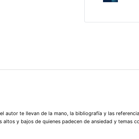
de
Jesús
Magaña
cantidad
 del autor te llevan de la mano, la bibliografía y las referen
los altos y bajos de quienes padecen de ansiedad y temas co