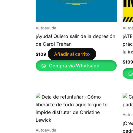
Autoayuda
Auto
¡Ayuda! Quiero salir de la depresión
¡ATE
de Carol Trahan
prác
la i
Añadir al carrito
$
109
$
10
Compra vía Whatsapp
Auto
¡Cre
Autoayuda
padr