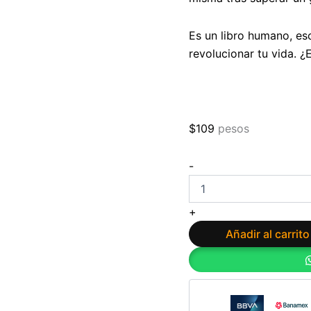
Es un libro humano, esc
revolucionar tu vida.
$
109
pesos
Transformación:
-
¿Estrés,
ansiedad
o
+
depresión?
Un
Añadir al carrito
método
para
revolucionar
tu
vida