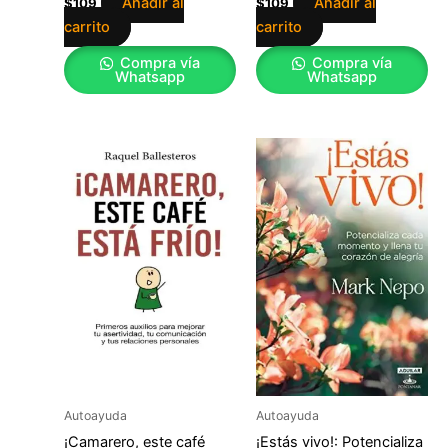
Añadir al
Añadir al
$
109
$
109
carrito
carrito
Compra vía
Compra vía
Whatsapp
Whatsapp
Autoayuda
Autoayuda
¡Camarero, este café
¡Estás vivo!: Potencializa