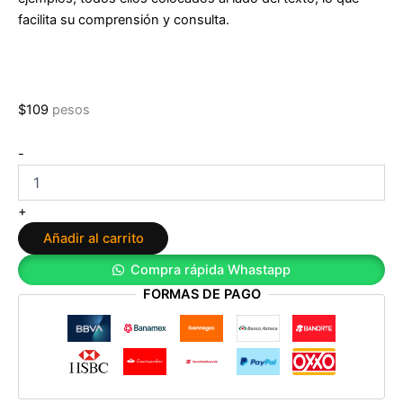
facilita su comprensión y consulta.
$
109
pesos
Todo
-
sobre
las
firmas:
+
Descubre
Añadir al carrito
tu
personalidad
Compra rápida Whastapp
y
FORMAS DE PAGO
la
de
los
demás
a
través
de