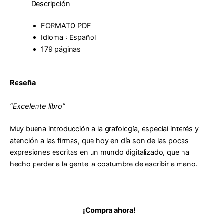
Descripción
la
grafología
FORMATO PDF
de
Idioma : Español
José
Javier
179 páginas
Simón
cantidad
Reseña
“Excelente libro”
Muy buena introducción a la grafología, especial interés y
atención a las firmas, que hoy en día son de las pocas
expresiones escritas en un mundo digitalizado, que ha
hecho perder a la gente la costumbre de escribir a mano.
¡Compra ahora!