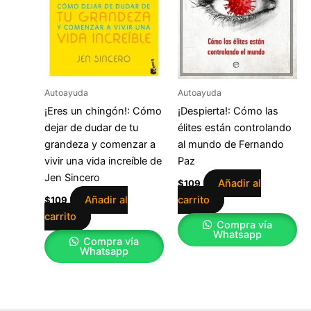
Autoayuda
Autoayuda
¡Eres un chingón!: Cómo
¡Despierta!: Cómo las
dejar de dudar de tu
élites están controlando
grandeza y comenzar a
al mundo de Fernando
vivir una vida increíble de
Paz
Jen Sincero
Añadir al
$
109
Añadir al
carrito
$
109
carrito
Compra vía
Whatsapp
Compra vía
Whatsapp